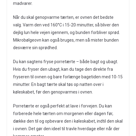
madvarer.
Når du skal genopvarme tærten, er ovnen det bedste
valg. Varm den ved 160°C i 15-20 minutter, så bliver den
dejlig lun hele vejen igennem, og bunden forbliver sprød.
Mikrobølgeovn kan også bruges, men så mister bunden
desværre sin sprødhed.
Du kan sagtens fryse porretærte – både bagt og ubagt.
Hvis du fryser den ubagt, kan du tage den direkte fra
fryseren til ovnen og bare forlænge bagetiden med 10-15
minutter. En bagt tærte skal tøs op natten over i
køleskabet, før den genopvarmes i ovnen.
Porretærte er også perfekt at lave i forvejen. Du kan
forberede hele tærten om morgenen eller dagen før,
dække den til og opbevare den i køleskabet, indtil den skal
i ovnen. Det gør den ideel til travle hverdage eller når der