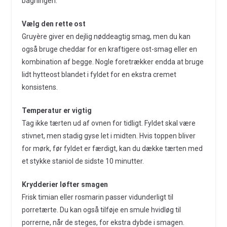
bagningen.
Vælg den rette ost
Gruyère giver en dejlig nøddeagtig smag, men du kan
også bruge cheddar for en kraftigere ost-smag eller en
kombination af begge. Nogle foretrækker endda at bruge
lidt hytteost blandet i fyldet for en ekstra cremet
konsistens.
Temperatur er vigtig
Tag ikke tærten ud af ovnen for tidligt. Fyldet skal være
stivnet, men stadig gyse let i midten. Hvis toppen bliver
for mørk, før fyldet er færdigt, kan du dække tærten med
et stykke staniol de sidste 10 minutter.
Krydderier løfter smagen
Frisk timian eller rosmarin passer vidunderligt til
porretærte. Du kan også tilføje en smule hvidløg til
porrerne, når de steges, for ekstra dybde i smagen.