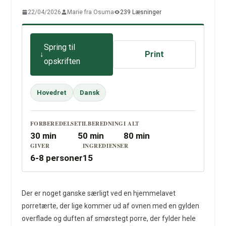
22/04/2026
Marie fra Osuma
239 Læsninger
Spring til
Print
opskriften
Hovedret
Dansk
FORBEREDELSE
TILBEREDNING
I ALT
30 min
50 min
80 min
GIVER
INGREDIENSER
6-8 personer
15
Der er noget ganske særligt ved en hjemmelavet
porretærte, der lige kommer ud af ovnen med en gylden
overflade og duften af smørstegt porre, der fylder hele