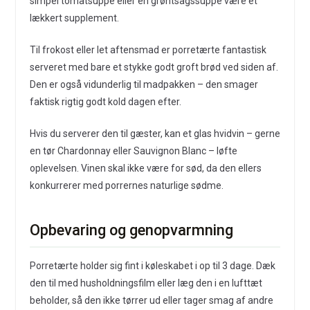
simpel tomatsuppe eller en grøntsagssuppe være et
lækkert supplement.
Til frokost eller let aftensmad er porretærte fantastisk
serveret med bare et stykke godt groft brød ved siden af.
Den er også vidunderlig til madpakken – den smager
faktisk rigtig godt kold dagen efter.
Hvis du serverer den til gæster, kan et glas hvidvin – gerne
en tør Chardonnay eller Sauvignon Blanc – løfte
oplevelsen. Vinen skal ikke være for sød, da den ellers
konkurrerer med porrernes naturlige sødme.
Opbevaring og genopvarmning
Porretærte holder sig fint i køleskabet i op til 3 dage. Dæk
den til med husholdningsfilm eller læg den i en lufttæt
beholder, så den ikke tørrer ud eller tager smag af andre