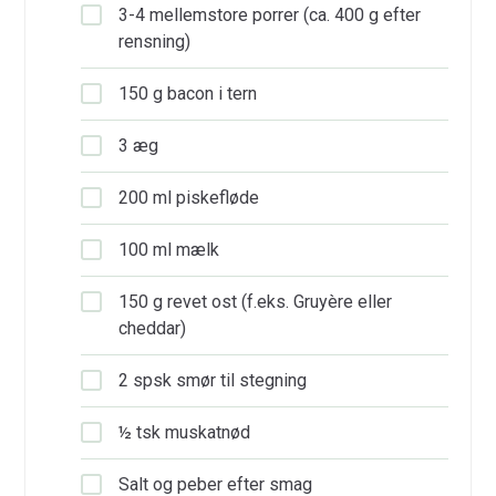
3-4 mellemstore porrer (ca. 400 g efter
rensning)
150 g bacon i tern
3 æg
200 ml piskefløde
100 ml mælk
150 g revet ost (f.eks. Gruyère eller
cheddar)
2 spsk smør til stegning
½ tsk muskatnød
Salt og peber efter smag