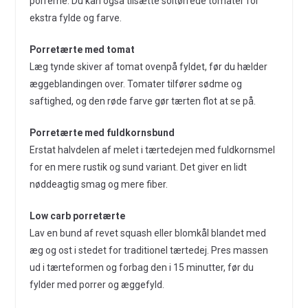
porrerne. Du kan også tilsætte soltørrede tomater for
ekstra fylde og farve.
Porretærte med tomat
Læg tynde skiver af tomat ovenpå fyldet, før du hælder
æggeblandingen over. Tomater tilfører sødme og
saftighed, og den røde farve gør tærten flot at se på.
Porretærte med fuldkornsbund
Erstat halvdelen af melet i tærtedejen med fuldkornsmel
for en mere rustik og sund variant. Det giver en lidt
nøddeagtig smag og mere fiber.
Low carb porretærte
Lav en bund af revet squash eller blomkål blandet med
æg og ost i stedet for traditionel tærtedej. Pres massen
ud i tærteformen og forbag den i 15 minutter, før du
fylder med porrer og æggefyld.