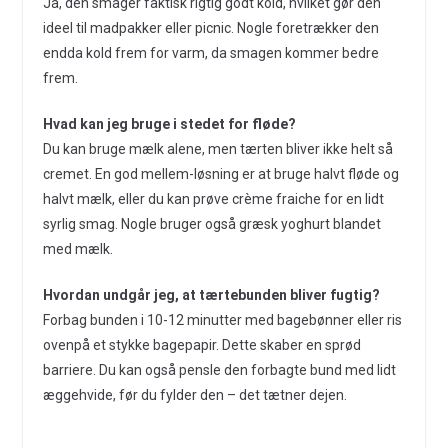
Ja, den smager faktisk rigtig godt kold, hvilket gør den
ideel til madpakker eller picnic. Nogle foretrækker den
endda kold frem for varm, da smagen kommer bedre
frem.
Hvad kan jeg bruge i stedet for fløde?
Du kan bruge mælk alene, men tærten bliver ikke helt så
cremet. En god mellem-løsning er at bruge halvt fløde og
halvt mælk, eller du kan prøve crème fraiche for en lidt
syrlig smag. Nogle bruger også græsk yoghurt blandet
med mælk.
Hvordan undgår jeg, at tærtebunden bliver fugtig?
Forbag bunden i 10-12 minutter med bagebønner eller ris
ovenpå et stykke bagepapir. Dette skaber en sprød
barriere. Du kan også pensle den forbagte bund med lidt
æggehvide, før du fylder den – det tætner dejen.