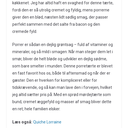
køkkenet. Jeg har altid haft en svaghed for denne tærte,
fordi den er så utrolig cremet og fyldig, mens porrerne
giver den en blød, næsten lidt sødlig smag, der passer
perfekt sammen med det salte fra bacon og den
cremede fyld.
Porrer er sådan en dejlig grøntsag – fuld af vitaminer og
mineraler, og så mild i smagen. Når man steger dem let i
smør, bliver de helt bløde og udvikler en dejlig sødme,
som bare smelter i munden. Denne porretærte er blevet
en fast favorit hos os, både til aftensmad og når der er
gæster. Den er hverken for kompliceret eller for
tidskrævende, og så kan man lave den i forvejen, hvilket
jeg altid sætter pris på. Med en sprød mørdejtærte som
bund, cremet æggefyld og masser af smag bliver dette
en ret, hele familien elsker.
Læs også:
Quiche Lorraine