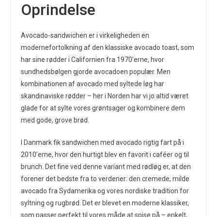
Oprindelse
Avocado-sandwichen er i virkeligheden en
modernefortolkning af den klassiske avocado toast, som
har sine rødder i Californien fra 1970’erne, hvor
sundhedsbølgen gjorde avocadoen populær. Men
kombinationen af avocado med syltede løg har
skandinaviske rødder – her i Norden har vi jo altid været
glade for at sylte vores grøntsager og kombinere dem
med gode, grove brød.
I Danmark fik sandwichen med avocado rigtig fart på i
2010’erne, hvor den hurtigt blev en favorit i caféer og til
brunch. Det fine ved denne variant med rødløg er, at den
forener det bedste fra to verdener: den cremede, milde
avocado fra Sydamerika og vores nordiske tradition for
syltning og rugbrød. Det er blevet en moderne klassiker,
som passer perfekt til vores måde at spise på – enkelt,