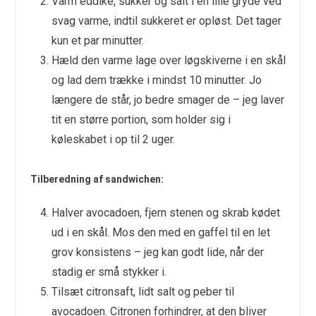
Varm eddike, sukker og salt i en lille gryde ved
svag varme, indtil sukkeret er opløst. Det tager
kun et par minutter.
Hæld den varme lage over løgskiverne i en skål
og lad dem trække i mindst 10 minutter. Jo
længere de står, jo bedre smager de – jeg laver
tit en større portion, som holder sig i
køleskabet i op til 2 uger.
Tilberedning af sandwichen:
Halver avocadoen, fjern stenen og skrab kødet
ud i en skål. Mos den med en gaffel til en let
grov konsistens – jeg kan godt lide, når der
stadig er små stykker i.
Tilsæt citronsaft, lidt salt og peber til
avocadoen. Citronen forhindrer, at den bliver