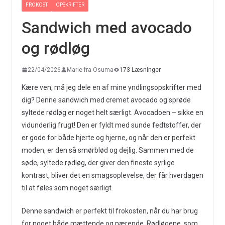
FROKOST
OPSKRIFTER
Sandwich med avocado
og rødløg
22/04/2026
Marie fra Osuma
173 Læsninger
Kære ven, må jeg dele en af mine yndlingsopskrifter med
dig? Denne sandwich med cremet avocado og sprøde
syltede rødløg er noget helt særligt. Avocadoen – sikke en
vidunderlig frugt! Den er fyldt med sunde fedtstoffer, der
er gode for både hjerte og hjerne, og når den er perfekt
moden, er den så smørblød og dejlig. Sammen med de
søde, syltede rødløg, der giver den fineste syrlige
kontrast, bliver det en smagsoplevelse, der får hverdagen
til at føles som noget særligt.
Denne sandwich er perfekt til frokosten, når du har brug
for noget både mættende og nærende. Rødløgene, som