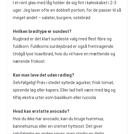
I et rent glas med låg holder de sig fint i køleskabet i 2-3
uger. Jeg laver ofte en dobbelt portion, for de passer til så
meget andet – salater, burgere, ostebrød.
Hvilken brødtype er sundest?
Rugbrød er det klart sundeste valg med flest fibre og
fuldkorn. Fuldkorns surdejsbrød er også fremragende.
Undgå lyse toastbrød, hvis du vil have en mættende og
nærende frokost.
Kan man lave det uden rødløg?
Selvfølgelig! Prøv i stedet syltede agurker, frisk tomat,
spirende løg eller kapers. Eller lad helt være med løg og
tilføj ekstra urter som basilikum eller ruccola.
Hvad kan erstatte avocado?
Hvis du ikke har avocado, kan du bruge hummus,
bønnehumus eller en cremet hytteost. Det giver
selvfølgelig en anden smag, men stadig en dejlig