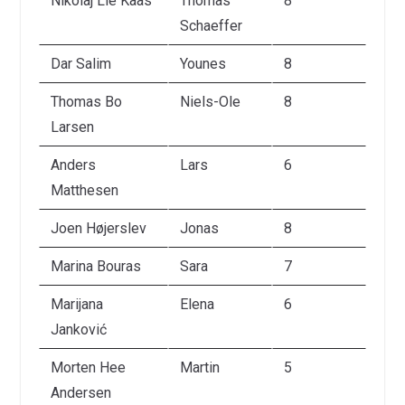
Nikolaj Lie Kaas
Thomas
8
Schaeffer
Dar Salim
Younes
8
Thomas Bo
Niels-Ole
8
Larsen
Anders
Lars
6
Matthesen
Joen Højerslev
Jonas
8
Marina Bouras
Sara
7
Marijana
Elena
6
Janković
Morten Hee
Martin
5
Andersen