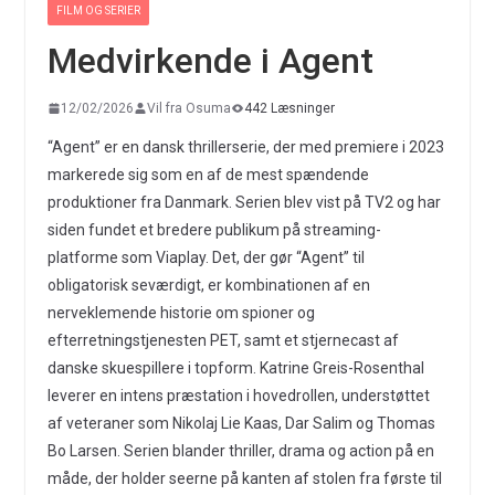
FILM OG SERIER
Medvirkende i Agent
12/02/2026
Vil fra Osuma
442 Læsninger
“Agent” er en dansk thrillerserie, der med premiere i 2023
markerede sig som en af de mest spændende
produktioner fra Danmark. Serien blev vist på TV2 og har
siden fundet et bredere publikum på streaming-
platforme som Viaplay. Det, der gør “Agent” til
obligatorisk seværdigt, er kombinationen af en
nerveklemende historie om spioner og
efterretningstjenesten PET, samt et stjernecast af
danske skuespillere i topform. Katrine Greis-Rosenthal
leverer en intens præstation i hovedrollen, understøttet
af veteraner som Nikolaj Lie Kaas, Dar Salim og Thomas
Bo Larsen. Serien blander thriller, drama og action på en
måde, der holder seerne på kanten af stolen fra første til