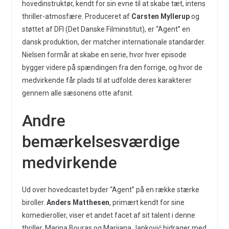
hovedinstruktør, kendt for sin evne til at skabe tæt, intens
thriller-atmosfære. Produceret af
Carsten Myllerup
og
støttet af DFI (Det Danske Filminstitut), er “Agent” en
dansk produktion, der matcher internationale standarder.
Nielsen formår at skabe en serie, hvor hver episode
bygger videre på spændingen fra den forrige, og hvor de
medvirkende får plads til at udfolde deres karakterer
gennem alle sæsonens otte afsnit.
Andre
bemærkelsesværdige
medvirkende
Ud over hovedcastet byder “Agent” på en række stærke
biroller.
Anders Matthesen
, primært kendt for sine
komedieroller, viser et andet facet af sit talent i denne
thriller. Marina Bouras og Marijana Janković bidrager med