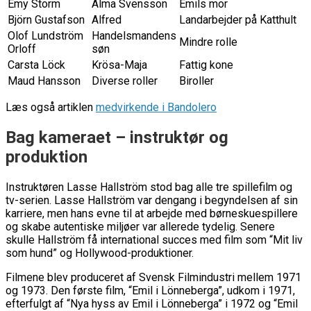
Emy Storm
Alma Svensson
Emils mor
Björn Gustafson
Alfred
Landarbejder på Katthult
Olof Lundström
Handelsmandens
Mindre rolle
Orloff
søn
Carsta Löck
Krösa-Maja
Fattig kone
Maud Hansson
Diverse roller
Biroller
Læs også artiklen
medvirkende i Bandolero
Bag kameraet – instruktør og
produktion
Instruktøren Lasse Hallström stod bag alle tre spillefilm og
tv-serien. Lasse Hallström var dengang i begyndelsen af sin
karriere, men hans evne til at arbejde med børneskuespillere
og skabe autentiske miljøer var allerede tydelig. Senere
skulle Hallström få international succes med film som “Mit liv
som hund” og Hollywood-produktioner.
Filmene blev produceret af Svensk Filmindustri mellem 1971
og 1973. Den første film, “Emil i Lönneberga”, udkom i 1971,
efterfulgt af “Nya hyss av Emil i Lönneberga” i 1972 og “Emil