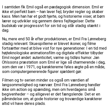
I samtiden fik Emil også en pædagogisk dimension. Emil er
ikke et perfekt barn – han laver fejl, bryder regler og skaber
kaos. Men han har et godt hjerte, og historierne viser, at børn
lærer og udvikler sig gennem deres fejltagelser. Dette
budskab var progressivt for sin tid og står stadig stærkt i
dag.
Nu, mere end 50 år efter produktionen, er Emil Fra Lønneberg
stadig relevant. Skuespillerne er blevet ikoner, og filme
fortsætter med at blive vist for nye generationer. I en tid med
højteknologiske animationsfilm og digitale effekter tilbyder
Emil noget andet: autenticitet, varme og tidløs humor. Jan
Ohlssons præstation som Emil er lige så charmerende i dag,
som den var i 1971, og karaktererne føles ægte på en måde,
som computergenererede figurer sjældent gør.
Filmen og tv-serien minder os også om værdien af
langsommelighed og nærvær. Emil Fra Lønneberg handler
ikke om action og spænding, men om hverdagens små
begivenheder – og alligevel er det fængslende. Det er en
påmindelse om, at gode historier og troværdige karakterer
altid vil have deres plads.