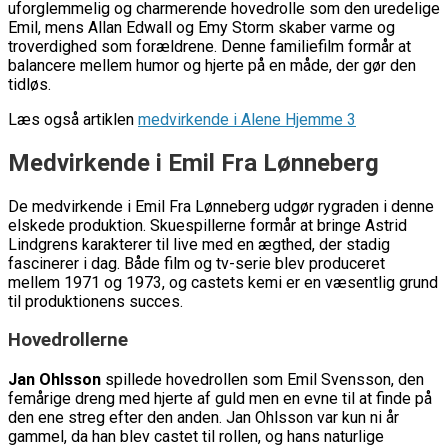
uforglemmelig og charmerende hovedrolle som den uredelige
Emil, mens Allan Edwall og Emy Storm skaber varme og
troverdighed som forældrene. Denne familiefilm formår at
balancere mellem humor og hjerte på en måde, der gør den
tidløs.
Læs også artiklen
medvirkende i Alene Hjemme 3
Medvirkende i Emil Fra Lønneberg
De medvirkende i Emil Fra Lønneberg udgør rygraden i denne
elskede produktion. Skuespillerne formår at bringe Astrid
Lindgrens karakterer til live med en ægthed, der stadig
fascinerer i dag. Både film og tv-serie blev produceret
mellem 1971 og 1973, og castets kemi er en væsentlig grund
til produktionens succes.
Hovedrollerne
Jan Ohlsson
spillede hovedrollen som Emil Svensson, den
femårige dreng med hjerte af guld men en evne til at finde på
den ene streg efter den anden. Jan Ohlsson var kun ni år
gammel, da han blev castet til rollen, og hans naturlige