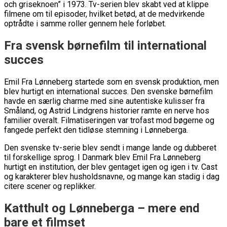
och griseknoen” i 1973. Tv-serien blev skabt ved at klippe
filmene om til episoder, hvilket betød, at de medvirkende
optrådte i samme roller gennem hele forløbet.
Fra svensk børnefilm til international
succes
Emil Fra Lønneberg startede som en svensk produktion, men
blev hurtigt en international succes. Den svenske børnefilm
havde en særlig charme med sine autentiske kulisser fra
Småland, og Astrid Lindgrens historier ramte en nerve hos
familier overalt. Filmatiseringen var trofast mod bøgerne og
fangede perfekt den tidløse stemning i Lønneberga.
Den svenske tv-serie blev sendt i mange lande og dubberet
til forskellige sprog. I Danmark blev Emil Fra Lønneberg
hurtigt en institution, der blev gentaget igen og igen i tv. Cast
og karakterer blev husholdsnavne, og mange kan stadig i dag
citere scener og replikker.
Katthult og Lønneberga – mere end
bare et filmset