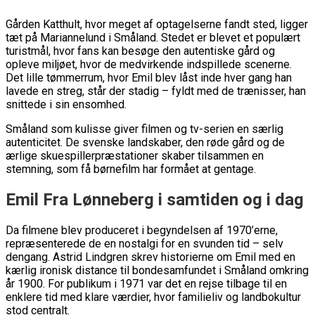
Gården Katthult, hvor meget af optagelserne fandt sted, ligger
tæt på Mariannelund i Småland. Stedet er blevet et populært
turistmål, hvor fans kan besøge den autentiske gård og
opleve miljøet, hvor de medvirkende indspillede scenerne.
Det lille tømmerrum, hvor Emil blev låst inde hver gang han
lavede en streg, står der stadig – fyldt med de trænisser, han
snittede i sin ensomhed.
Småland som kulisse giver filmen og tv-serien en særlig
autenticitet. De svenske landskaber, den røde gård og de
ærlige skuespillerpræstationer skaber tilsammen en
stemning, som få børnefilm har formået at gentage.
Emil Fra Lønneberg i samtiden og i dag
Da filmene blev produceret i begyndelsen af 1970’erne,
repræsenterede de en nostalgi for en svunden tid – selv
dengang. Astrid Lindgren skrev historierne om Emil med en
kærlig ironisk distance til bondesamfundet i Småland omkring
år 1900. For publikum i 1971 var det en rejse tilbage til en
enklere tid med klare værdier, hvor familieliv og landbokultur
stod centralt.