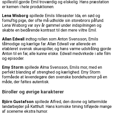
spillestil gjorde Emil troværdig og elskelig. Hans præstation
er kernen i hele produktionen.
Lena Wisborg
spillede Emils lillesøster Ida, en sød og
fornuftig pige, der ofte må udholde sin storebrors påfund.
Lena Wisborg var syv år gammel under indspilningen og
skabte en bedårende kontrast til den mere viltre Emil.
Allan Edwall
indtog rollen som Anton Svensson, Emils
tålmodige og kærlige far. Allan Edwall var allerede en
etableret svensk skuespiller, og hans varme udstråling gjorde
Anton til en far, alle kunne elske. Edwall medvirkede i alle film
og episoder.
Emy Storm
spillede Alma Svensson, Emils mor, med en
perfekt blanding af strenghed og kærlighed. Emy Storm
formåede at levendegøre den svenske bondehusmor på en
måde, der føltes autentisk.
Biroller og øvrige karakterer
Björn Gustafson
spillede Alfred, den dovne og lattermilde
landarbejder på Katthult. Hans komiske timing tilføjede mange
af scenerne ekstra humor.