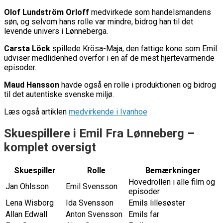
Olof Lundström Orloff
medvirkede som handelsmandens
søn, og selvom hans rolle var mindre, bidrog han til det
levende univers i Lønneberga.
Carsta Löck
spillede Krösa-Maja, den fattige kone som Emil
udviser medlidenhed overfor i en af de mest hjertevarmende
episoder.
Maud Hansson
havde også en rolle i produktionen og bidrog
til det autentiske svenske miljø.
Læs også artiklen
medvirkende i Ivanhoe
Skuespillere i Emil Fra Lønneberg –
komplet oversigt
Skuespiller
Rolle
Bemærkninger
Hovedrollen i alle film og
Jan Ohlsson
Emil Svensson
episoder
Lena Wisborg
Ida Svensson
Emils lillesøster
Allan Edwall
Anton Svensson
Emils far