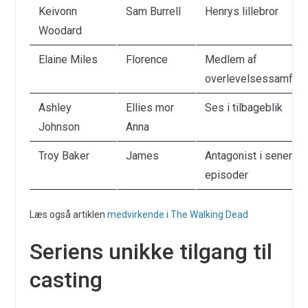
Keivonn
Sam Burrell
Henrys lillebror
Woodard
Elaine Miles
Florence
Medlem af
overlevelsessamfun
Ashley
Ellies mor
Ses i tilbageblik
Johnson
Anna
Troy Baker
James
Antagonist i senere
episoder
Læs også artiklen
medvirkende i The Walking Dead
Seriens unikke tilgang til
casting