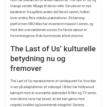
HBO har bekræftet en anden sæson af The Last of Us, og
mange vender tilbage til deres roller. Derudover er nye
karakterer fra spillets anden del blevet castet, hvilket
lover endnu flere stærke præstationer. Streaming-
platformen HBO Max har investeret massivt i serien, og
med den overvældende succes fra første sæson er
forventningerne til de kommende afsnit enorme.
The Last of Us’ kulturelle
betydning nu og
fremover
The Last of Us repræsenterer et vendepunkt for, hvordan
vi ser på adaptationer af videospil. I årtier har Hollywood
kæmpet med at oversætte spilmediet til film og TV-serier,
men denne serie har bevist, at det kan gøres med
respekt, kvalitet og kunstnerisk integritet. Seriens