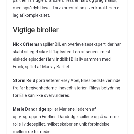
partner i smuglerbranchen. Tess er hård og pragmatisk,
men også dybt loyal. Torvs præstation giver karakteren et
lag af kompleksitet.
Vigtige biroller
Nick Offerman
spiller Bill, en overlevelsesekspert, der har
skabt sit eget sikre tilflugtssted. I en af seriens mest
elskede episoder får vi indblik i Bills liv sammen med
Frank, spillet af Murray Bartlett.
Storm Reid
portrætterer Riley Abel, Ellies bedste veninde
fra før begivenhederne i hovedhistorien. Rileys betydning
for Ellie kan ikke overvurderes.
Merle Dandridge
spiller Marlene, lederen af
oprørsgruppen Fireflies. Dandridge spillede også samme
rolle i videospillet, hvilket skaber en unik forbindelse
mellem de to medier.