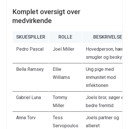
Komplet oversigt over
medvirkende
SKUESPILLER
ROLLE
BESKRIVELSE
Pedro Pascal
Joel Miller
Hovedperson, hærde
smugler og beskytter
Bella Ramsey
Ellie
Ung pige med
Williams
immunitet mod
infektionen
Gabriel Luna
Tommy
Joels bror, søger en
Miller
bedre fremtid
Anna Torv
Tess
Joels partner og
Servopoulos
allieret