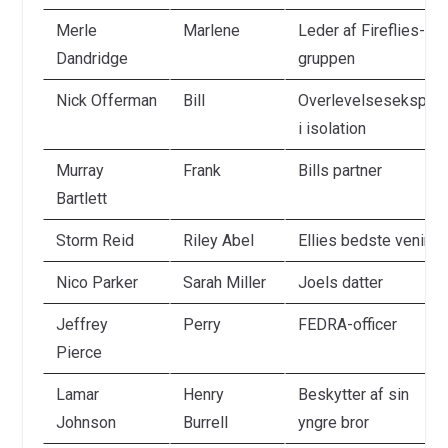
Merle
Marlene
Leder af Fireflies-
Dandridge
gruppen
Nick Offerman
Bill
Overlevelsesekspert
i isolation
Murray
Frank
Bills partner
Bartlett
Storm Reid
Riley Abel
Ellies bedste venind
Nico Parker
Sarah Miller
Joels datter
Jeffrey
Perry
FEDRA-officer
Pierce
Lamar
Henry
Beskytter af sin
Johnson
Burrell
yngre bror