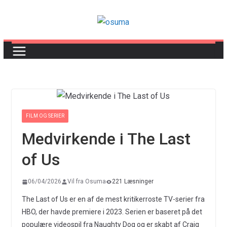
Skip
to
content
FILM OG SERIER
Medvirkende i The Last
of Us
06/04/2026
Vil fra Osuma
221 Læsninger
The Last of Us er en af de mest kritikerroste TV-serier fra
HBO, der havde premiere i 2023. Serien er baseret på det
populære videospil fra Naughty Dog og er skabt af Craig