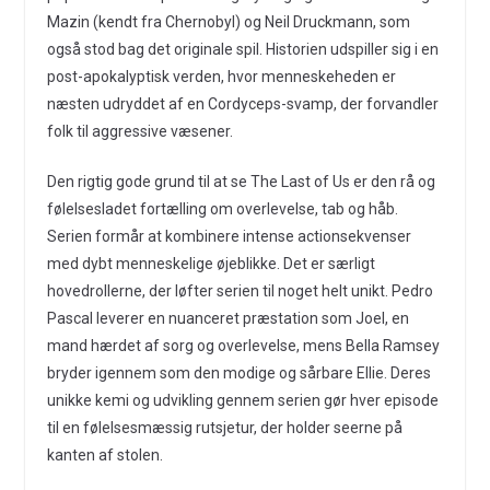
Mazin (kendt fra Chernobyl) og Neil Druckmann, som
også stod bag det originale spil. Historien udspiller sig i en
post-apokalyptisk verden, hvor menneskeheden er
næsten udryddet af en Cordyceps-svamp, der forvandler
folk til aggressive væsener.
Den rigtig gode grund til at se The Last of Us er den rå og
følelsesladet fortælling om overlevelse, tab og håb.
Serien formår at kombinere intense actionsekvenser
med dybt menneskelige øjeblikke. Det er særligt
hovedrollerne, der løfter serien til noget helt unikt. Pedro
Pascal leverer en nuanceret præstation som Joel, en
mand hærdet af sorg og overlevelse, mens Bella Ramsey
bryder igennem som den modige og sårbare Ellie. Deres
unikke kemi og udvikling gennem serien gør hver episode
til en følelsesmæssig rutsjetur, der holder seerne på
kanten af stolen.