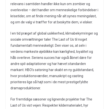
relevans i samtiden handler ikke kun om zombier og
overlevelse – det handler om menneskelige forbindelser i
krisetider, om at finde mening når alt synes meningsløst,
og om de valg vi træffer for at beskytte dem, vi elsker.
I en tid præget af global usikkerhed, klimabekymringer og
sociale omvæltninger taler The Last of Us til noget
fundamentalt menneskeligt. Den viser os, at selv i
verdens mørkeste øjeblikke kan kærlighed, loyalitet og
håb overleve. Seriens succes har også åbnet døre for
andre spil-adaptationer og har hævet standarden
markant. HBO’s satsning har skabt en ny guldstandard,
hvor produktionsværdier, manuskript og casting
prioriteres lige så højt som i de mest prestigefyldte
dramaproduktioner.
For fremtidige sæsoner og lignende projekter har The
Last of Us vist vejen: Respekter kildematerialet, hyr