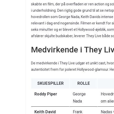
skabte en film, der på overfladen er ren action og s
i underholdning. Den rigtig gode grund til at se net
hovedrollen som George Nada, Keith Davids intense
relevant i dag end nogensinde. Filmen er kendt for 
seks minutter og er blevet et Hollywood-øjeblik, som 
afslører skjulte budskaber, leverer They Live båd
Medvirkende i They Li
De medvirkende i They Live udgør et unikt cast, hvor
autenticitet frem for poleret Hollywood-glamour. Her
SKUESPILLER
ROLLE
Roddy Piper
George
Hovedro
Nada
om ali
Keith David
Frank
Nadas v