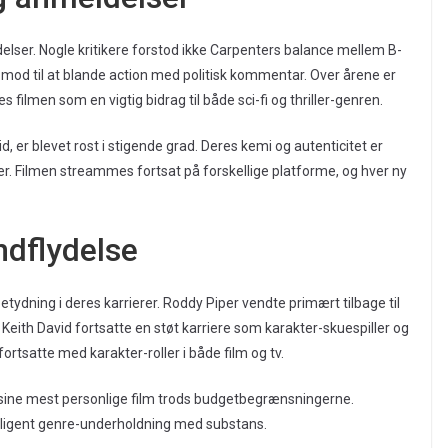
lser. Nogle kritikere forstod ikke Carpenters balance mellem B-
 mod til at blande action med politisk kommentar. Over årene er
ilmen som en vigtig bidrag til både sci-fi og thriller-genren.
, er blevet rost i stigende grad. Deres kemi og autenticitet er
ier. Filmen streammes fortsat på forskellige platforme, og hver ny
ndflydelse
betydning i deres karrierer. Roddy Piper vendte primært tilbage til
. Keith David fortsatte en støt karriere som karakter-skuespiller og
ortsatte med karakter-roller i både film og tv.
 sine mest personlige film trods budgetbegrænsningerne.
telligent genre-underholdning med substans.