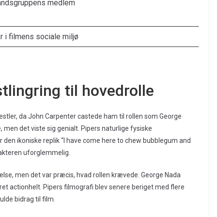
ndsgruppens medlem
r i filmens sociale miljø
lingring til hovedrolle
stler, da John Carpenter castede ham til rollen som George
, men det viste sig genialt. Pipers naturlige fysiske
sær den ikoniske replik “I have come here to chew bubblegum and
rakteren uforglemmelig.
nelse, men det var præcis, hvad rollen krævede. George Nada
et actionhelt. Pipers filmografi blev senere beriget med flere
de bidrag til film.