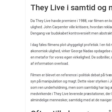
They Live i samtid og 
Da They Live havde premiere i 1988, var filmen en
ulighed. John Carpenter ville kritisere, hvordan rekl
Dengang var budskabet kontroversielt men abstrak
I dag føles filmens plot uhyggeligt profetisk. I en t
økonomisk ulighed, virker George Nadas opdagelse 
en metafor for vores egen virkelighed. De solbriller
af information overload.
Filmen er blevet en reference i politisk debat på tvær
syn på manipulation og magt. Dette viser styrken i 
som ren underholdning, men som samtidig har lag af
medvirkende i They Live leverede præstationer, de
almindelige mennesker, samtidig med at de navigerer i