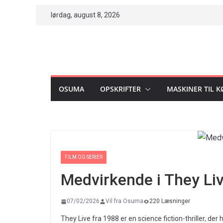
Skip
lørdag, august 8, 2026
to
content
OSUMA
OPSKRIFTER
MASKINER TIL 
FILM OG SERIER
Medvirkende i They Li
07/02/2026
Vil fra Osuma
220 Læsninger
They Live fra 1988 er en science fiction-thriller, d