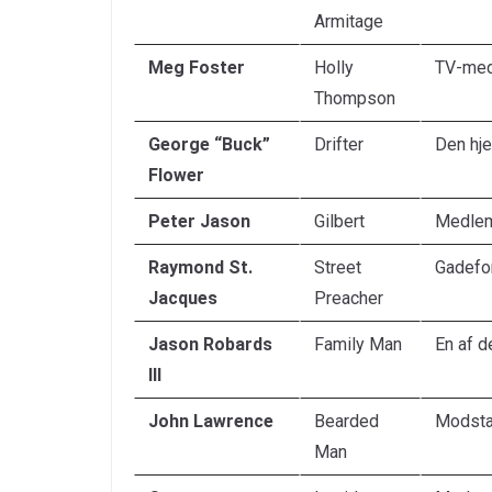
Armitage
Meg Foster
Holly
TV-med
Thompson
George “Buck”
Drifter
Den hj
Flower
Peter Jason
Gilbert
Medlem
Raymond St.
Street
Gadefor
Jacques
Preacher
Jason Robards
Family Man
En af 
III
John Lawrence
Bearded
Modst
Man