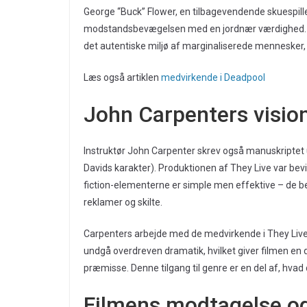
George “Buck” Flower, en tilbagevendende skuespille
modstandsbevægelsen med en jordnær værdighed. 
det autentiske miljø af marginaliserede mennesker, 
Læs også artiklen
medvirkende i Deadpool
John Carpenters visio
Instruktør John Carpenter skrev også manuskript
Davids karakter). Produktionen af They Live var bevi
fiction-elementerne er simple men effektive – de b
reklamer og skilte.
Carpenters arbejde med de medvirkende i They Live 
undgå overdreven dramatik, hvilket giver filmen en dok
præmisse. Denne tilgang til genre er en del af, hvad d
Filmens modtagelse o