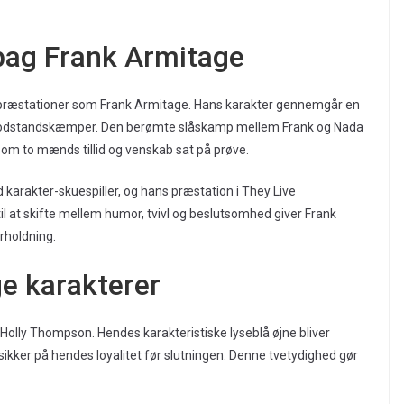
 bag Frank Armitage
 præstationer som Frank Armitage. Hans karakter gennemgår en
ig modstandskæmper. Den berømte slåskamp mellem Frank og Nada
 om to mænds tillid og venskab sat på prøve.
d karakter-skuespiller, og hans præstation i They Live
l at skifte mellem humor, tvivl og beslutsomhed giver Frank
rholdning.
ge karakterer
m Holly Thompson. Hendes karakteristiske lyseblå øjne bliver
 sikker på hendes loyalitet før slutningen. Denne tvetydighed gør