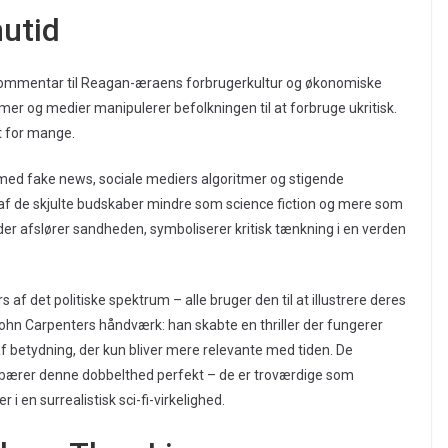
nutid
 kommentar til Reagan-æraens forbrugerkultur og økonomiske
amer og medier manipulerer befolkningen til at forbruge ukritisk.
t for mange.
id med fake news, sociale mediers algoritmer og stigende
af de skjulte budskaber mindre som science fiction og mere som
, der afslører sandheden, symboliserer kritisk tænkning i en verden
s af det politiske spektrum – alle bruger den til at illustrere deres
John Carpenters håndværk: han skabte en thriller der fungerer
 betydning, der kun bliver mere relevante med tiden. De
r bærer denne dobbelthed perfekt – de er troværdige som
 en surrealistisk sci-fi-virkelighed.