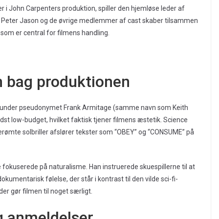
r i John Carpenters produktion, spiller den hjemløse leder af
Peter Jason og de øvrige medlemmer af cast skaber tilsammen
som er central for filmens handling.
n bag produktionen
et under pseudonymet Frank Armitage (samme navn som Keith
dst low-budget, hvilket faktisk tjener filmens æstetik. Science
erømte solbriller afslører tekster som “OBEY” og “CONSUME” på
fokuserede på naturalisme. Han instruerede skuespillerne til at
umentarisk følelse, der står i kontrast til den vilde sci-fi-
er gør filmen til noget særligt.
g anmeldelser