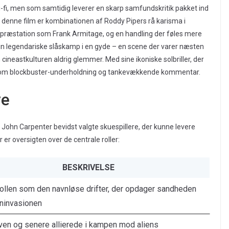
ci-fi, men som samtidig leverer en skarp samfundskritik pakket ind
op denne film er kombinationen af Roddy Pipers rå karisma i
 præstation som Frank Armitage, og en handling der føles mere
sin legendariske slåskamp i en gyde – en scene der varer næsten
cineastkulturen aldrig glemmer. Med sine ikoniske solbriller, der
e som blockbuster-underholdning og tankevækkende kommentar.
ve
 John Carpenter bevidst valgte skuespillere, der kunne levere
 er oversigten over de centrale roller:
BESKRIVELSE
llen som den navnløse drifter, der opdager sandheden
eninvasionen
en og senere allierede i kampen mod aliens