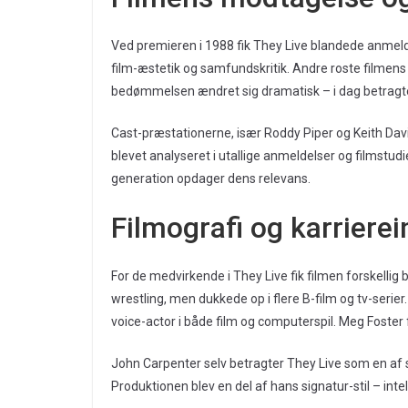
Ved premieren i 1988 fik They Live blandede anmelde
film-æstetik og samfundskritik. Andre roste filmens
bedømmelsen ændret sig dramatisk – i dag betragtes f
Cast-præstationerne, især Roddy Piper og Keith David
blevet analyseret i utallige anmeldelser og filmstud
generation opdager dens relevans.
Filmografi og karrierei
For de medvirkende i They Live fik filmen forskellig 
wrestling, men dukkede op i flere B-film og tv-serier
voice-actor i både film og computerspil. Meg Foster f
John Carpenter selv betragter They Live som en af
Produktionen blev en del af hans signatur-stil – in