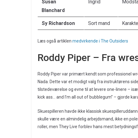
Susan
Ingrid
Modsta
Blanchard
Sy Richardson
Sort mand
Karakte
Læs også artiklen
medvirkende i The Outsiders
Roddy Piper – Fra wrest
Roddy Piper var primært kendt som professionel wre
Nada. Dette var et modigt valg fra instruktørens side
tilstedeværelse og evne til at levere one-linere – i
kick ass… and I’m all out of bubblegum” – gjorde ka
Skuespilleren havde ikke klassisk skuespilleruddan
skulle være en almindelig arbejdsmand, ikke en poler
roller, men They Live forblev hans mest betydningsful