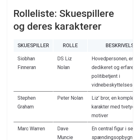
Rolleliste: Skuespillere
og deres karakterer
SKUESPILLER
ROLLE
BESKRIVELSE
Siobhan
DS Liz
Hovedpersonen, en
Finneran
Nolan
dedikeret og erfaren
politibetjent i
vidnebeskyttelsesen
Stephen
Peter Nolan
Liz’ bror, en kompleks
Graham
karakter med tvetydig
motiver
Marc Warren
Dave
En central figur i serie
Muncie
spændingsopbygning