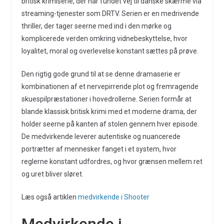
britisk krimiserie, der har fundet vej til danske skærme via
streaming-tjenester som DRTV. Serien er en medrivende
thriller, der tager seerne med ind i den mørke og
komplicerede verden omkring vidnebeskyttelse, hvor
loyalitet, moral og overlevelse konstant sættes på prøve.
Den rigtig gode grund til at se denne dramaserie er
kombinationen af et nervepirrende plot og fremragende
skuespilpræstationer i hovedrollerne. Serien formår at
blande klassisk britisk krimi med et moderne drama, der
holder seerne på kanten af stolen gennem hver episode.
De medvirkende leverer autentiske og nuancerede
portrætter af mennesker fanget i et system, hvor
reglerne konstant udfordres, og hvor grænsen mellem ret
og uret bliver sløret.
Læs også artiklen
medvirkende i Shooter