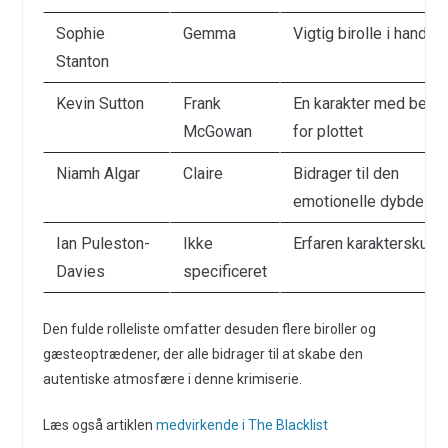
Sophie
Gemma
Vigtig birolle i handli
Stanton
Kevin Sutton
Frank
En karakter med bety
McGowan
for plottet
Niamh Algar
Claire
Bidrager til den
emotionelle dybde
Ian Puleston-
Ikke
Erfaren karakterskuesp
Davies
specificeret
Den fulde rolleliste omfatter desuden flere biroller og
gæsteoptrædener, der alle bidrager til at skabe den
autentiske atmosfære i denne krimiserie.
Læs også artiklen
medvirkende i The Blacklist