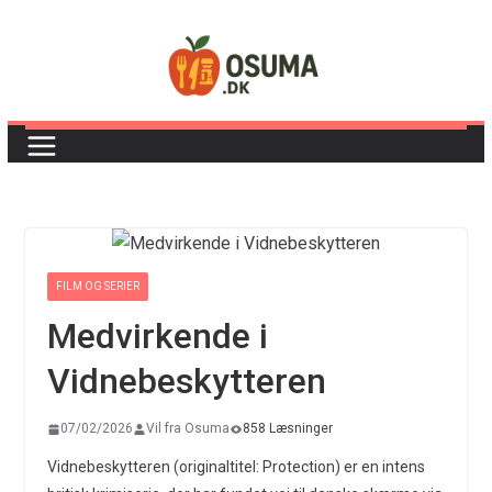
Skip
to
content
FILM OG SERIER
Medvirkende i
Vidnebeskytteren
07/02/2026
Vil fra Osuma
858 Læsninger
Vidnebeskytteren (originaltitel: Protection) er en intens