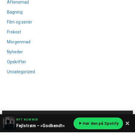
Aftensmad
Bagning
Film og serier
Frokost
Morgenmad
Nyheder
Opskrifter
Uncategorized
Copyright © 2026
Osuma
. All rights reserved.
NYT NUMMER
×
Hør den på Spotify
Theme:
ColorMag Pro
by ThemeGrill. Powered by
WordPress
.
Fejlstrøm – »Godkendt«