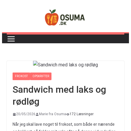
Skip
to
content
FROKOST
OPSKRIFTER
Sandwich med laks og
rødløg
20/05/2026
Marie fra Osuma
172 Læsninger
Når jeg skal lave noget til frokost, som både er nærende