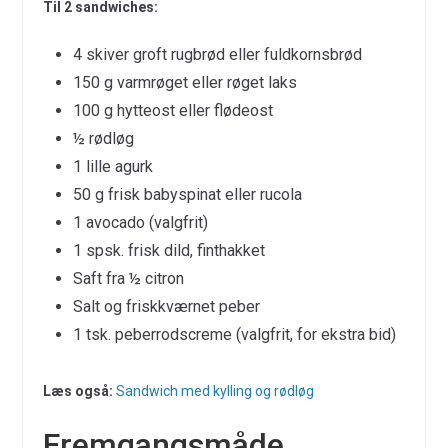
Til 2 sandwiches:
4 skiver groft rugbrød eller fuldkornsbrød
150 g varmrøget eller røget laks
100 g hytteost eller flødeost
½ rødløg
1 lille agurk
50 g frisk babyspinat eller rucola
1 avocado (valgfrit)
1 spsk. frisk dild, finthakket
Saft fra ½ citron
Salt og friskkværnet peber
1 tsk. peberrodscreme (valgfrit, for ekstra bid)
Læs også:
Sandwich med kylling og rødløg
Fremgangsmåde