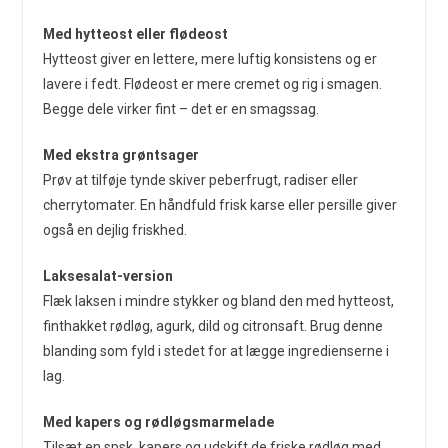
Med hytteost eller flødeost
Hytteost giver en lettere, mere luftig konsistens og er
lavere i fedt. Flødeost er mere cremet og rig i smagen.
Begge dele virker fint – det er en smagssag.
Med ekstra grøntsager
Prøv at tilføje tynde skiver peberfrugt, radiser eller
cherrytomater. En håndfuld frisk karse eller persille giver
også en dejlig friskhed.
Laksesalat-version
Flæk laksen i mindre stykker og bland den med hytteost,
finthakket rødløg, agurk, dild og citronsaft. Brug denne
blanding som fyld i stedet for at lægge ingredienserne i
lag.
Med kapers og rødløgsmarmelade
Tilsæt en spsk. kapers og udskift de friske rødløg med