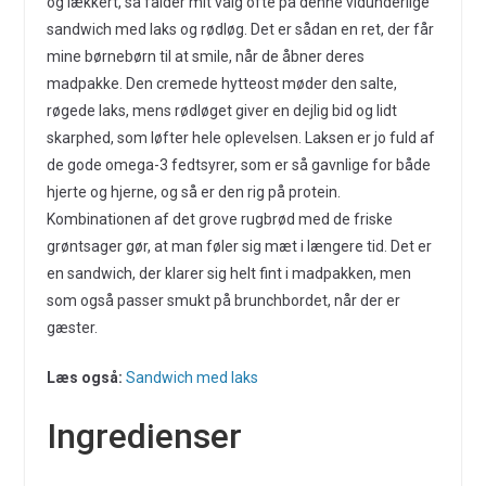
og lækkert, så falder mit valg ofte på denne vidunderlige
sandwich med laks og rødløg. Det er sådan en ret, der får
mine børnebørn til at smile, når de åbner deres
madpakke. Den cremede hytteost møder den salte,
røgede laks, mens rødløget giver en dejlig bid og lidt
skarphed, som løfter hele oplevelsen. Laksen er jo fuld af
de gode omega-3 fedtsyrer, som er så gavnlige for både
hjerte og hjerne, og så er den rig på protein.
Kombinationen af det grove rugbrød med de friske
grøntsager gør, at man føler sig mæt i længere tid. Det er
en sandwich, der klarer sig helt fint i madpakken, men
som også passer smukt på brunchbordet, når der er
gæster.
Læs også:
Sandwich med laks
Ingredienser