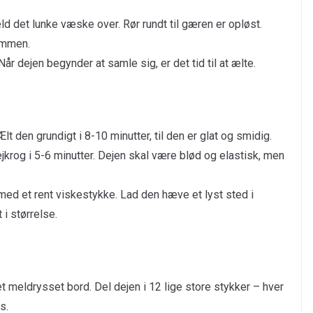
ld det lunke væske over. Rør rundt til gæren er opløst.
sammen.
år dejen begynder at samle sig, er det tid til at ælte.
t den grundigt i 8-10 minutter, til den er glat og smidig.
rog i 5-6 minutter. Dejen skal være blød og elastisk, men
med et rent viskestykke. Lad den hæve et lyst sted i
 i størrelse.
t meldrysset bord. Del dejen i 12 lige store stykker – hver
s.