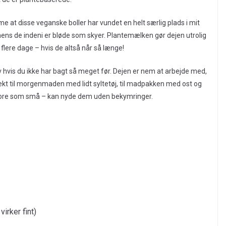
mme at disse veganske boller har vundet en helt særlig plads i mit
mens de indeni er bløde som skyer. Plantemælken gør dejen utrolig
 i flere dage – hvis de altså når så længe!
lv hvis du ikke har bagt så meget før. Dejen er nem at arbejde med,
ekt til morgenmaden med lidt syltetøj, til madpakken med ost og
– store som små – kan nyde dem uden bekymringer.
irker fint)