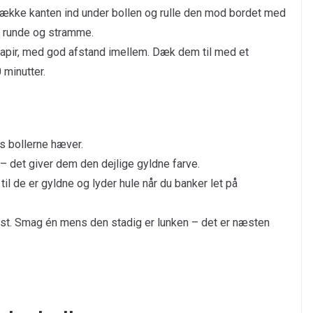
 trække kanten ind under bollen og rulle den mod bordet med
nt runde og stramme.
pir, med god afstand imellem. Dæk dem til med et
 minutter.
s bollerne hæver.
– det giver dem den dejlige gyldne farve.
til de er gyldne og lyder hule når du banker let på
rist. Smag én mens den stadig er lunken – det er næsten