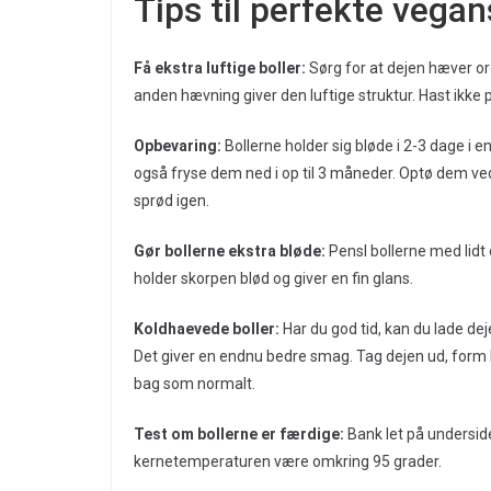
Tips til perfekte vegan
Få ekstra luftige boller:
Sørg for at dejen hæver o
anden hævning giver den luftige struktur. Hast ikke 
Opbevaring:
Bollerne holder sig bløde i 2-3 dage i 
også fryse dem ned i op til 3 måneder. Optø dem ve
sprød igen.
Gør bollerne ekstra bløde:
Pensl bollerne med lidt 
holder skorpen blød og giver en fin glans.
Koldhaevede boller:
Har du god tid, kan du lade de
Det giver en endnu bedre smag. Tag dejen ud, form 
bag som normalt.
Test om bollerne er færdige:
Bank let på underside
kernetemperaturen være omkring 95 grader.