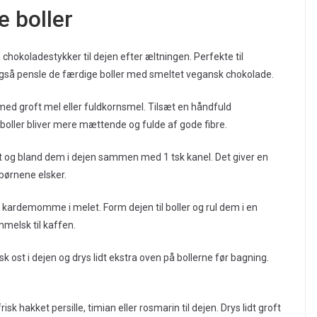
e boller
chokoladestykker til dejen efter æltningen. Perfekte til
så pensle de færdige boller med smeltet vegansk chokolade.
ed groft mel eller fuldkornsmel. Tilsæt en håndfuld
e boller bliver mere mættende og fulde af gode fibre.
nt og bland dem i dejen sammen med 1 tsk kanel. Det giver en
børnene elsker.
k kardemomme i melet. Form dejen til boller og rul dem i en
melsk til kaffen.
 ost i dejen og drys lidt ekstra oven på bollerne før bagning.
risk hakket persille, timian eller rosmarin til dejen. Drys lidt groft