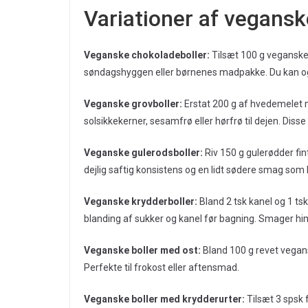
Variationer af vegansk
Veganske chokoladeboller:
Tilsæt 100 g veganske 
søndagshyggen eller børnenes madpakke. Du kan og
Veganske grovboller:
Erstat 200 g af hvedemelet m
solsikkekerner, sesamfrø eller hørfrø til dejen. Diss
Veganske gulerodsboller:
Riv 150 g gulerødder fi
dejlig saftig konsistens og en lidt sødere smag som 
Veganske krydderboller:
Bland 2 tsk kanel og 1 ts
blanding af sukker og kanel før bagning. Smager him
Veganske boller med ost:
Bland 100 g revet vegansk
Perfekte til frokost eller aftensmad.
Veganske boller med krydderurter:
Tilsæt 3 spsk f