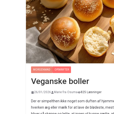
MORGENMAD
OPSKRIFTER
Veganske boller
26/01/2026
Marie fra Osuma
825 Læsninger
Der er simpelthen ikke noget som duften af hjemm
hverken æg eller mælk for at lave de blødeste, mest
bliver så skønne og lette, at ingen vil kunne gætte, 