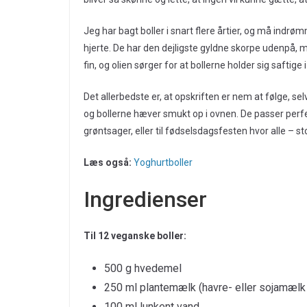
Jeg har bagt boller i snart flere årtier, og må indrø
hjerte. De har den dejligste gyldne skorpe udenpå, 
fin, og olien sørger for at bollerne holder sig saftige
Det allerbedste er, at opskriften er nem at følge, se
og bollerne hæver smukt op i ovnen. De passer perf
grøntsager, eller til fødselsdagsfesten hvor alle 
Læs også:
Yoghurtboller
Ingredienser
Til 12 veganske boller:
500 g hvedemel
250 ml plantemælk (havre- eller sojamælk v
100 ml lunkent vand