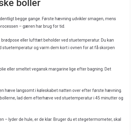
ske boller
rdentligt begge gange. Første hævning udvikler smagen, mens
processen – gæren har brug for tid.
en brødpose eller lufttæt beholder ved stuetemperatur. Du kan
d stuetemperatur og varm dem kort i ovnen for at få skorpen
olie eller smeltet vegansk margarine lige efter bagning. Det
jen hæve langsomt i køleskabet natten over efter første hævning.
bollerne, lad dem efterhæve ved stuetemperatur i 45 minutter og
n – lyder de hule, er de klar. Bruger du et stegetermometer, skal