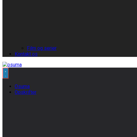
Film og serier
Kontakt os
Osuma
Opskrifter