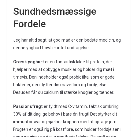
Sundhedsmæssige
Fordele
Jeg har altid sagt, at god mad er den bedste medicin, og
denne yoghurt bowl er intet undtagelse!
Græsk yoghurt
er en fantastisk kilde til protein, der
hjælper med at opbygge muskler og holder dig mæt i
timevis. Den indeholder også probiotika, som er gode
bakterier, der støtter din maveflora og fordøjelse.
Desuden får du calcium til stærke knogler og tænder.
Passionsfrugt
er fyldt med C-vitamin, faktisk omkring
30% af dit daglige behov i bare én frugt! Det styrker dit
immunforsvar og hjælper kroppen med at optage jern.
Frugten er også rig på kostfibre, som holder fordøjelsen i
gang og giver en dejlig mæthedsfølelse. De små sorte