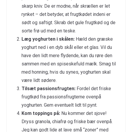
skarp kniv. De er modne, når skrællen er let
rynket – det betyder, at frugtkødet indeni er
sødt og saftigt. Skrab det gule frugtkød og de
sorte frø ud med en teske.
Læg yoghurten i skålen:
Hæld den græske
yoghurt ned i en dyb skål eller et glas. Vil du
have den lidt mere flydende, kan du røre den
sammen med en spiseskefuld mælk. Smag til
med honning, hvis du synes, yoghurten skal
være lidt sødere.
Tilsæt passionsfrugten:
Fordel det friske
frugtkød fra passionsfrugterne ovenpå
yoghurten. Gem eventuelt lidt til pynt.
Kom toppings på:
Nu kommer det sjove!
Dryss granola, chiafrø og friske bær ovenpå.
Jeg kan godt lide at lave små “zoner” med