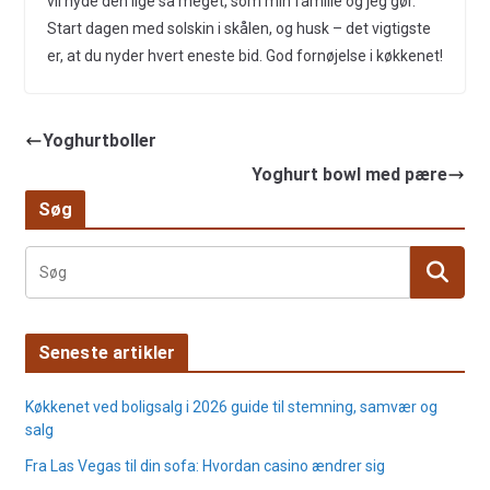
vil nyde den lige så meget, som min familie og jeg gør.
Start dagen med solskin i skålen, og husk – det vigtigste
er, at du nyder hvert eneste bid. God fornøjelse i køkkenet!
Yoghurtboller
Yoghurt bowl med pære
Søg
Seneste artikler
Køkkenet ved boligsalg i 2026 guide til stemning, samvær og
salg
Fra Las Vegas til din sofa: Hvordan casino ændrer sig