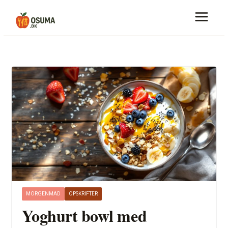
Skip
to
content
MORGENMAD
OPSKRIFTER
Yoghurt bowl med