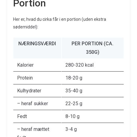
Portion
Her er, hvad du cirka får i en portion (uden ekstra
sødemiddel):
NÆRINGSVÆRDI
PER PORTION (CA.
350G)
Kalorier
280-320 kcal
Protein
18-20 g
Kulhydrater
35-40 g
– heraf sukker
22-25 g
Fedt
8-10 g
– heraf mættet
3-4 g