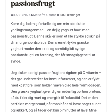
passionsfrugt
15/01/2026
Marie fra Osuma
336 Læsninger
Kære dig, lad mig fortælle dig om min absolutte
yndlingsmorgenmad – en dejlig yoghurt bowl med
passionsfrugt! Denne skål er som et lille stykke solskin på
din morgenbordsplade. Den cremet-tykke græske
yoghurt møder den søde og samtidig lidt syrlige
passionsfrugt i en forening, der får smagsløgene til at
synge.
Jeg elsker særligt passionfrugtens rigdom på C-vitamin –
det gør underværker for immunforsvaret, og den er fyldt
med kostfibre, som holder maven glad hele formiddagen.
Den græske yoghurt giver dig en ordentlig portion protein,
så du føler dig mæt og energisk til frokosttid. Det er den
perfekte morgenmad, når man både vil have noget sundt
og lækkert, og så tager det kun 5 minutter at lave! Mine