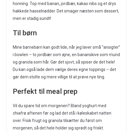
honning. Top med banan, jordbær, kakao nibs og et drys
hakkede hasselnødder. Det smager næsten som dessert,
men er stadig sundt!
Til børn
Mine børnebørn kan godt lide, når jeg laver små “ansigter”
i bowlen – to jordbær som øjne, en bananskive som mund
og granola som hår. Gør det sjovt, så spiser de det hele!
Du kan også lade dem vælge deres egne toppings – det
gør dem stolte og mere villige til at prøve nye ting.
Perfekt til meal prep
Vil du spare tid om morgenen? Bland yoghurt med
chiafrø aftenen før og lad det stå i køleskabet natten
over. Frisk frugt og granola tilsætter du først om
morgenen, så det hele holder sig sprødt og friskt.