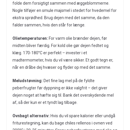
folde dem forsigtigt sammen med æggeblommerne.
Nogle tilføjer en smule majsmel i stedet for hvedemel for
ekstra sprødhed. Brug dejen med det samme, da den
falder sammen, hvis den står for længe.
Olietemperaturen:
For varm olie brænder dejen, før
midten bliver færdig. For kold olie gør dejen fedtet og
klæg. 170-180°C er perfekt – invester i et
madtermometer, hvis du vil være sikker. Et godt tegn er,
når en dråbe dej hvæser og flyder op med det samme.
Meludstøvning:
Det fine lag mel på de fyldte
peberfrugter før dyppning er ikke valgfrit – det giver
dejen noget at hæfte sig til. Bank det overskydende mel
af, så der kun er et tyndt lag tilbage.
Ovnbagt alternativ:
Hvis du vil spare kalorier eller undgå
friturestegning, kan du bage chiles rellenos i ovnen ved