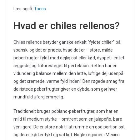
Læs også:
Tacos
Hvad er chiles rellenos?
Chiles rellenos betyder ganske enkelt “fyldte chilier” på
spansk, og det er præcis, hvad det er – store, milde
peberfrugter fyldt med dejlig ost eller kød, dyppet i en let
æggedej og frituresteget til perfektion. Retten har en
vidunderlig balance mellem den lette, luftige dej udenpå
og det cremede, varme fyld indeni. Den røgede smag fra
de ristede peberfrugter giver en dybde, som gør hver
mundfuld uforglemmelig.
Traditionelt bruges poblano-peberfrugter, som har en
mild til medium styrke – omtrent som en jalapeño, bare
venligere. De er store nok til at rumme en god portion ost,
og deres kød er tykt og saftigt. Nogle regioner i Mexico