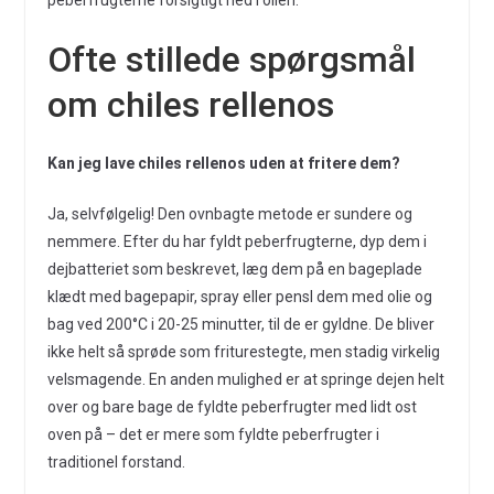
peberfrugterne forsigtigt ned i olien.
Ofte stillede spørgsmål
om chiles rellenos
Kan jeg lave chiles rellenos uden at fritere dem?
Ja, selvfølgelig! Den ovnbagte metode er sundere og
nemmere. Efter du har fyldt peberfrugterne, dyp dem i
dejbatteriet som beskrevet, læg dem på en bageplade
klædt med bagepapir, spray eller pensl dem med olie og
bag ved 200°C i 20-25 minutter, til de er gyldne. De bliver
ikke helt så sprøde som friturestegte, men stadig virkelig
velsmagende. En anden mulighed er at springe dejen helt
over og bare bage de fyldte peberfrugter med lidt ost
oven på – det er mere som fyldte peberfrugter i
traditionel forstand.