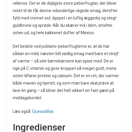
rellenos. Det er de dejligste store peberfrugter, der bliver
ristet til de får denne vidunderlige røgede smag, derefter
fyld med cremet ost, dyppet i en luftig æggedej og stegt
guldbrune og sprøde. Når du skærer ind i dem, smelter
osten ud, og hele køkkenet dufter af Mexico.
Det bedste ved poblano-peberfrugterne er, at de har
sådan en mild, næsten lidt sødlig smag med bare et strejf
af varme – så selv børnebørnene kan spise med. De er
rige på C-vitamin og giver kroppen så meget godt, mens
osten tilfører protein og calcium. Det er en ret, der varmer
både maven og hjertet, og som man bare skal prøve at
lave én gang – så bliver det helt sikkert en fast gæst på
middagsbordet.
Læs også:
Quesadillas
Ingredienser