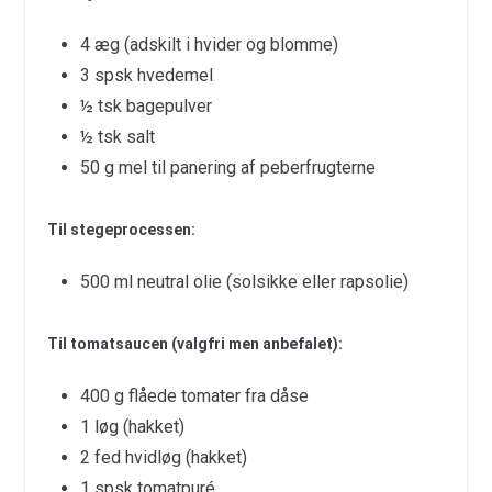
4 æg (adskilt i hvider og blomme)
3 spsk hvedemel
½ tsk bagepulver
½ tsk salt
50 g mel til panering af peberfrugterne
Til stegeprocessen:
500 ml neutral olie (solsikke eller rapsolie)
Til tomatsaucen (valgfri men anbefalet):
400 g flåede tomater fra dåse
1 løg (hakket)
2 fed hvidløg (hakket)
1 spsk tomatpuré