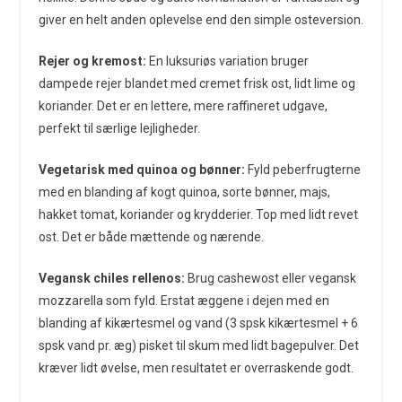
giver en helt anden oplevelse end den simple osteversion.
Rejer og kremost:
En luksuriøs variation bruger
dampede rejer blandet med cremet frisk ost, lidt lime og
koriander. Det er en lettere, mere raffineret udgave,
perfekt til særlige lejligheder.
Vegetarisk med quinoa og bønner:
Fyld peberfrugterne
med en blanding af kogt quinoa, sorte bønner, majs,
hakket tomat, koriander og krydderier. Top med lidt revet
ost. Det er både mættende og nærende.
Vegansk chiles rellenos:
Brug cashewost eller vegansk
mozzarella som fyld. Erstat æggene i dejen med en
blanding af kikærtesmel og vand (3 spsk kikærtesmel + 6
spsk vand pr. æg) pisket til skum med lidt bagepulver. Det
kræver lidt øvelse, men resultatet er overraskende godt.