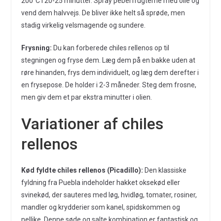
200°C i 20-25 minutter. Spray peberfrugterne med olie og
vend dem halvvejs. De bliver ikke helt så sprøde, men
stadig virkelig velsmagende og sundere.
Frysning:
Du kan forberede chiles rellenos op til
stegningen og fryse dem. Læg dem på en bakke uden at
røre hinanden, frys dem individuelt, og læg dem derefter i
en frysepose. De holder i 2-3 måneder. Steg dem frosne,
men giv dem et par ekstra minutter i olien.
Variationer af chiles
rellenos
Kød fyldte chiles rellenos (Picadillo):
Den klassiske
fyldning fra Puebla indeholder hakket oksekød eller
svinekød, der sauteres med løg, hvidløg, tomater, rosiner,
mandler og krydderier som kanel, spidskommen og
nellike. Denne søde og salte kombination er fantastisk og