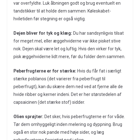
var overfyldte. Luk åbningen godt og brug eventuelt en
tandstikker til at holde dem sammen. Køleskabet-
hviletiden før stegning er også vigtig.
Dejen bliver for tyk og klæg:
Du har sandsynligvis tilsat
for meget mel, eller æggehviderne var ikke pisket stive
nok. Dejen skal være let og luftig. Hvis den virker for tyk,
pisk æggehviderne lidt mere, før du folder dem sammen.
Peberfrugterne er for stærke:
Hvis du får fat i særligt
stærke poblanos (det varierer fra peberfrugt til
peberfrugt), kan du skære dem ned ved at fjerne alle de
hvide ribber og kerner indeni. Det er her størstedelen af
capsaicinen (det stærke stof) sidder.
Olien sprøjter:
Det sker, hvis peberfrugterne er for våde.
Tør dem omhyggeligt inden melering og dyppning. Brug
også en stor nok pande med høje sider, og læg