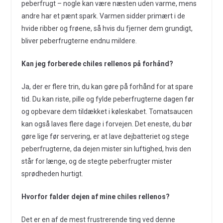
peberfrugt – nogle kan være næsten uden varme, mens
andre har et pænt spark. Varmen sidder primært i de
hvide ribber og frøene, så hvis du fjerner dem grundigt,
bliver peberfrugterne endnu mildere.
Kan jeg forberede chiles rellenos på forhånd?
Ja, der er flere trin, du kan gøre på forhånd for at spare
tid. Du kan riste, pille og fylde peberfrugterne dagen før
og opbevare dem tildækket i køleskabet. Tomatsaucen
kan også laves flere dage i forvejen. Det eneste, du bør
gøre lige før servering, er at lave dejbatteriet og stege
peberfrugterne, da dejen mister sin luftighed, hvis den
står for længe, og de stegte peberfrugter mister
sprødheden hurtigt.
Hvorfor falder dejen af mine chiles rellenos?
Det er en af de mest frustrerende ting ved denne