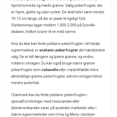
hjerteformede og mørkt grønne. Vælg peberfrugter, der
er faste, glatte og uden rynker. De skal helst være mindst
10-12 cm lange, så der er plads til rigeligt fyld.
Styrkeniveau ligger mellem 1.000-2.000 på Scoville-
skalaen, hvilket svarer til en mild varme.
Hvis du ikke kan finde poblano-peberfrugter i dit lokale
supermarked, er
anaheim-peberfrugter
det næstbedste
valg. De er lidt længere og lysere grønne, og endnu
mildere i smagen. Du kan også bruge større grønne
peberfrugter som
cubanelle
eller i nødstilfælde store
almindelige grønne peberfrugter, selvom smagen bliver
mindre autentisk.
I Danmark kan du finde poblano-peberfrugter i
specialforretninger med mexicanske eller
latinamerikanske varer, på asiatiske markeder eller i
større supermarkeder som Irma og Meny i storbyer.