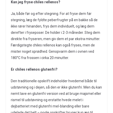
Kan jeg fryse chiles rellenos?
Ja, både før og efter stegning. For at fryse dem før
stegning, læg de fyldte peberfrugter på en bakke så de
ikke rører hinanden, frys dem individuelt, og læg dem
derefter i fryseposer. De holder i 2-3 måneder. Steg dem
direkte fra fryseren, men giv dem et par ekstra minutter.
Færdigstegte chiles rellenos kan også fryses, men de
mister noget sprødhed. Genopvarm dem i ovnen ved
180°C fra frossen i cirka 20 minutter.
Er chiles rellenos glutenfri?
Den traditionelle opskrift indeholder hvedemel både til
udstøvning og i dejen, så den er ikke glutenfri. Men du kan
nemt lave en glutenfri version ved at bruge majsmel eller
rismel til udstøvning og erstatte hvede melet i
dejbatteriet med glutenfri mel-blanding eller bare
udelade det helt – nogle opskrifter bruger kun æg til