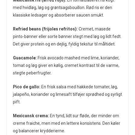
Mexicansk ris (arroz rojo):
En tomatbaseret ris kogt
med hvidløg, løg og grøntsagsbouillon. Rød ris er den
klassiske ledsager og absorberer saucen smukt.
Refried beans (frijoles refritos):
Cremet, masede
pinto-bønner eller sorte bønner stegt med løg og lidt fedt.
Det giver protein og en dejlig, fyldig tekstur til måltidet.
Guacamole:
Frisk avocado mashed med lime, koriander,
tomat og løg giver en kølig, cremet kontrast til de varme,
stegte peberfrugter.
Pico de gallo:
En frisk salsa med hakkede tomater, løg,
jalapeño, koriander og limesaft tilføjer sprødhed og syrligt
pift.
Mexicansk crema:
En tynd, lidt sur fløde, der minder om
creme fraiche, men med en lettere konsistens. Den køler
og balancerer krydderierne.