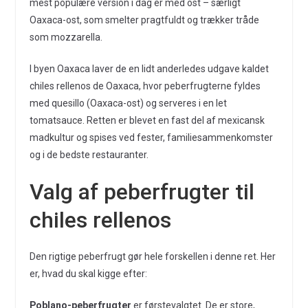
mest populære version i dag er med ost – særligt
Oaxaca-ost, som smelter pragtfuldt og trækker tråde
som mozzarella.
I byen Oaxaca laver de en lidt anderledes udgave kaldet
chiles rellenos de Oaxaca, hvor peberfrugterne fyldes
med quesillo (Oaxaca-ost) og serveres i en let
tomatsauce. Retten er blevet en fast del af mexicansk
madkultur og spises ved fester, familiesammenkomster
og i de bedste restauranter.
Valg af peberfrugter til
chiles rellenos
Den rigtige peberfrugt gør hele forskellen i denne ret. Her
er, hvad du skal kigge efter:
Poblano-peberfrugter
er førstevalgtet. De er store,