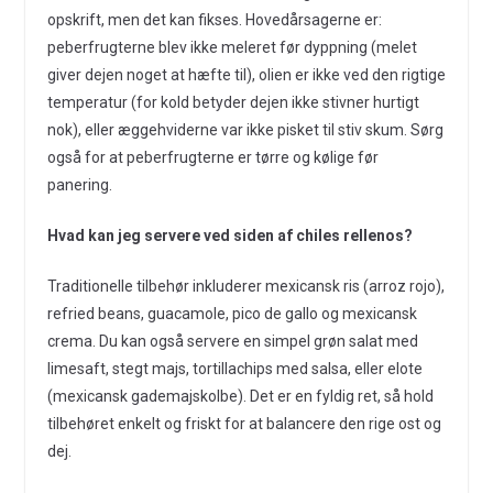
opskrift, men det kan fikses. Hovedårsagerne er:
peberfrugterne blev ikke meleret før dyppning (melet
giver dejen noget at hæfte til), olien er ikke ved den rigtige
temperatur (for kold betyder dejen ikke stivner hurtigt
nok), eller æggehviderne var ikke pisket til stiv skum. Sørg
også for at peberfrugterne er tørre og kølige før
panering.
Hvad kan jeg servere ved siden af chiles rellenos?
Traditionelle tilbehør inkluderer mexicansk ris (arroz rojo),
refried beans, guacamole, pico de gallo og mexicansk
crema. Du kan også servere en simpel grøn salat med
limesaft, stegt majs, tortillachips med salsa, eller elote
(mexicansk gademajskolbe). Det er en fyldig ret, så hold
tilbehøret enkelt og friskt for at balancere den rige ost og
dej.