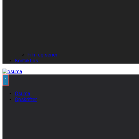
Film og serier
Kontakt os
Osuma
Opskrifter