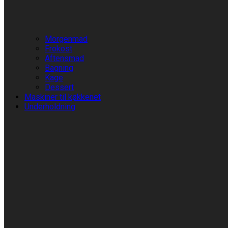
Morgenmad
Frokost
Aftensmad
Bagning
Kage
Dessert
Maskiner til køkkenet
Underholdning