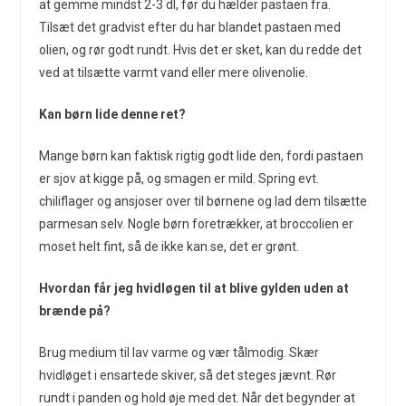
at gemme mindst 2-3 dl, før du hælder pastaen fra.
Tilsæt det gradvist efter du har blandet pastaen med
olien, og rør godt rundt. Hvis det er sket, kan du redde det
ved at tilsætte varmt vand eller mere olivenolie.
Kan børn lide denne ret?
Mange børn kan faktisk rigtig godt lide den, fordi pastaen
er sjov at kigge på, og smagen er mild. Spring evt.
chiliflager og ansjoser over til børnene og lad dem tilsætte
parmesan selv. Nogle børn foretrækker, at broccolien er
moset helt fint, så de ikke kan se, det er grønt.
Hvordan får jeg hvidløgen til at blive gylden uden at
brænde på?
Brug medium til lav varme og vær tålmodig. Skær
hvidløget i ensartede skiver, så det steges jævnt. Rør
rundt i panden og hold øje med det. Når det begynder at