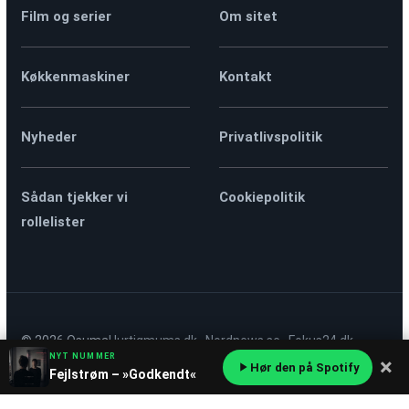
Film og serier
Om sitet
Køkkenmaskiner
Kontakt
Nyheder
Privatlivspolitik
Sådan tjekker vi
Cookiepolitik
rollelister
© 2026
Osuma
Hurtigmums.dk
·
Nordnews.se
·
Fokus24.dk
NYT NUMMER
×
Hør den på Spotify
Fejlstrøm – »Godkendt«