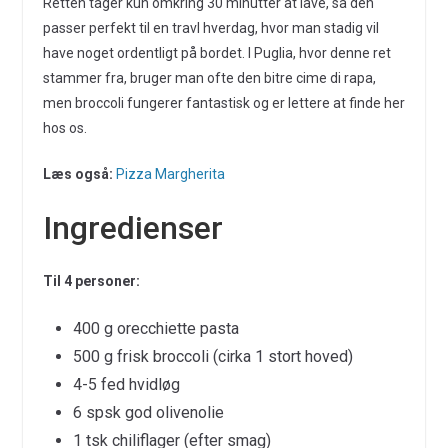
Retten tager kun omkring 30 minutter at lave, så den
passer perfekt til en travl hverdag, hvor man stadig vil
have noget ordentligt på bordet. I Puglia, hvor denne ret
stammer fra, bruger man ofte den bitre cime di rapa,
men broccoli fungerer fantastisk og er lettere at finde her
hos os.
Læs også:
Pizza Margherita
Ingredienser
Til 4 personer:
400 g orecchiette pasta
500 g frisk broccoli (cirka 1 stort hoved)
4-5 fed hvidløg
6 spsk god olivenolie
1 tsk chiliflager (efter smag)