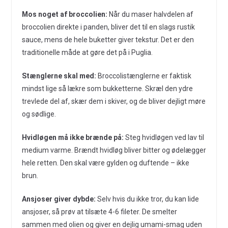
Mos noget af broccolien:
Når du maser halvdelen af
broccolien direkte i panden, bliver det til en slags rustik
sauce, mens de hele buketter giver tekstur. Det er den
traditionelle måde at gøre det på i Puglia.
Stænglerne skal med:
Broccolistænglerne er faktisk
mindst lige så lækre som bukketterne. Skræl den ydre
trevlede del af, skær dem i skiver, og de bliver dejligt møre
og sødlige.
Hvidløgen må ikke brænde på:
Steg hvidløgen ved lav til
medium varme. Brændt hvidløg bliver bitter og ødelægger
hele retten. Den skal være gylden og duftende – ikke
brun.
Ansjoser giver dybde:
Selv hvis du ikke tror, du kan lide
ansjoser, så prøv at tilsæte 4-6 fileter. De smelter
sammen med olien og giver en dejlig umami-smag uden