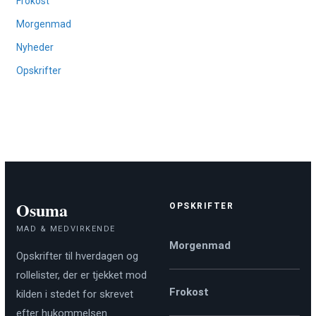
Frokost
Morgenmad
Nyheder
Opskrifter
Osuma
OPSKRIFTER
MAD & MEDVIRKENDE
Morgenmad
Opskrifter til hverdagen og
rollelister, der er tjekket mod
Frokost
kilden i stedet for skrevet
efter hukommelsen.