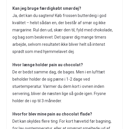
Kan jeg bruge færdigkøbt smørdej?
Ja, det kan du sagtens! Køb frossen butterdeig i god
kvalitet – helst sådan en, der består af smør og ikke
margarine. Rul den ud, skær den til, fyld med chokolade,
og bag som beskrevet. Det sparer dig mange timers
arbejde, selvom resultatet ikke bliver helt så intenst
sprødt som med hjemmelavet dej.
Hvor længe holder pain au chocolat?
De er bedst samme dag, de bages. Men i en lufttæt
beholder holder de sig pæne i 1-2 dage ved
stuetemperatur. Varmer du dem kort i ovnen inden
servering, bliver de næsten lige så gode igen. Frysne
holder de i op til 3 måneder.
Hvorfor blev mine pain au chocolat flade?
Det kan skyldes flere ting: For kort hævetid før bagning,
for lav ovntemperatur, eller at smørret smeltede ud af