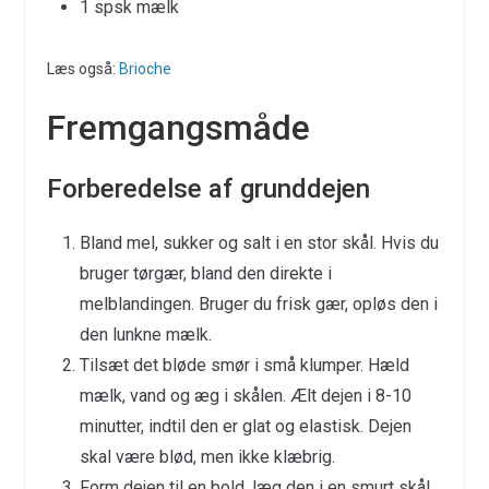
1 spsk mælk
Læs også:
Brioche
Fremgangsmåde
Forberedelse af grunddejen
Bland mel, sukker og salt i en stor skål. Hvis du
bruger tørgær, bland den direkte i
melblandingen. Bruger du frisk gær, opløs den i
den lunkne mælk.
Tilsæt det bløde smør i små klumper. Hæld
mælk, vand og æg i skålen. Ælt dejen i 8-10
minutter, indtil den er glat og elastisk. Dejen
skal være blød, men ikke klæbrig.
Form dejen til en bold, læg den i en smurt skål,