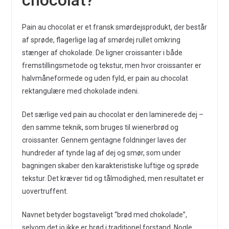
Pain au chocolat er et fransk smørdejsprodukt, der består
af sprøde, flagerlige lag af smørdej rullet omkring
stænger af chokolade. De ligner croissanter i både
fremstillingsmetode og tekstur, men hvor croissanter er
halvmåneformede og uden fyld, er pain au chocolat
rektangulære med chokolade indeni.
Det særlige ved pain au chocolat er den laminerede dej –
den samme teknik, som bruges til wienerbrød og
croissanter. Gennem gentagne foldninger laves der
hundreder af tynde lag af dej og smør, som under
bagningen skaber den karakteristiske luftige og sprøde
tekstur. Det kræver tid og tålmodighed, men resultatet er
uovertruffent.
Navnet betyder bogstaveligt “brød med chokolade”,
selvom det jo ikke er brød i traditionel forstand. Nogle