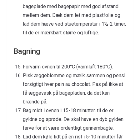
bageplade med bagepapir med god afstand
mellem dem. Dæk dem let med plastfolie og
lad dem hæve ved stuetemperatur i 1½-2 timer,
til de er mærkbart større og luftige.
Bagning
Forvarm ovnen til 200°C (varmluft 180°C).
Pisk æggeblomme og mælk sammen og pensl
forsigtigt hver pain au chocolat. Pas på ikke at
få æggevask på bagepladen, da det kan
brænde på.
Bag midt i ovnen i 15-18 minutter, til de er
gyldne og sprøde. De skal have en dyb gylden
farve for at være ordentligt gennembagte.
Lad dem køle lidt på en rist i 5-10 minutter før