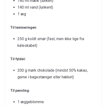
140 ml mælk (lunken)
140 ml vand (lunkent)
1 æg
Til lamineringen:
250 g koldt smør (fast, men ikke lige fra
køleskabet)
Til fyldet:
200 g mørk chokolade (mindst 50% kakao,
gerne i bagestænger eller hakket)
Til pensling:
1 æggeblomme