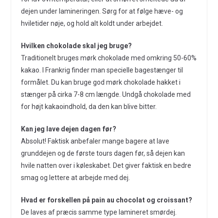
dejen under lamineringen. Sørg for at følge hæve- og
hviletider nøje, og hold alt koldt under arbejdet.
Hvilken chokolade skal jeg bruge?
Traditionelt bruges mørk chokolade med omkring 50-60%
kakao. I Frankrig finder man specielle bagestænger til
formålet. Du kan bruge god mørk chokolade hakket i
stænger på cirka 7-8 cm længde. Undgå chokolade med
for højt kakaoindhold, da den kan blive bitter.
Kan jeg lave dejen dagen før?
Absolut! Faktisk anbefaler mange bagere at lave
grunddejen og de første tours dagen før, så dejen kan
hvile natten over i køleskabet. Det giver faktisk en bedre
smag og lettere at arbejde med dej.
Hvad er forskellen på pain au chocolat og croissant?
De laves af præcis samme type lamineret smørdej.