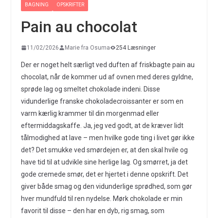
BAGNING
OPSKRIFTER
Pain au chocolat
11/02/2026
Marie fra Osuma
254 Læsninger
Der er noget helt særligt ved duften af friskbagte pain au
chocolat, når de kommer ud af ovnen med deres gyldne,
sprøde lag og smeltet chokolade indeni. Disse
vidunderlige franske chokoladecroissanter er som en
varm kærlig krammer til din morgenmad eller
eftermiddagskaffe. Ja, jeg ved godt, at de kræver lidt
tålmodighed at lave – men hvilke gode ting i livet gør ikke
det? Det smukke ved smørdejen er, at den skal hvile og
have tid til at udvikle sine herlige lag. Og smørret, ja det
gode cremede smør, det er hjertet i denne opskrift. Det
giver både smag og den vidunderlige sprødhed, som gør
hver mundfuld til ren nydelse. Mørk chokolade er min
favorit til disse – den har en dyb, rig smag, som