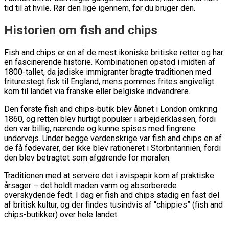
tid til at hvile. Rør den lige igennem, før du bruger den.
Historien om fish and chips
Fish and chips er en af de mest ikoniske britiske retter og har
en fascinerende historie. Kombinationen opstod i midten af
1800-tallet, da jødiske immigranter bragte traditionen med
friturestegt fisk til England, mens pommes frites angiveligt
kom til landet via franske eller belgiske indvandrere.
Den første fish and chips-butik blev åbnet i London omkring
1860, og retten blev hurtigt populær i arbejderklassen, fordi
den var billig, nærende og kunne spises med fingrene
undervejs. Under begge verdenskrige var fish and chips en af
de få fødevarer, der ikke blev rationeret i Storbritannien, fordi
den blev betragtet som afgørende for moralen.
Traditionen med at servere det i avispapir kom af praktiske
årsager – det holdt maden varm og absorberede
overskydende fedt. I dag er fish and chips stadig en fast del
af britisk kultur, og der findes tusindvis af “chippies” (fish and
chips-butikker) over hele landet.