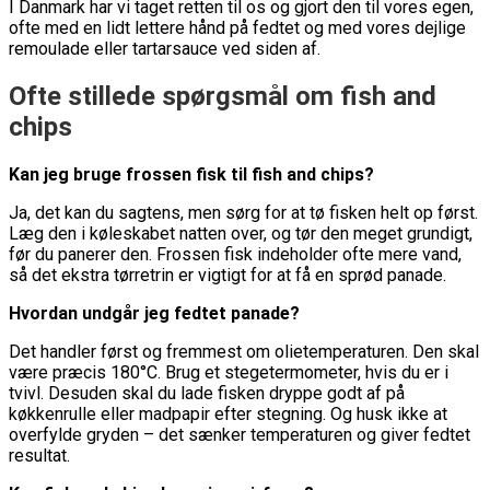
I Danmark har vi taget retten til os og gjort den til vores egen,
ofte med en lidt lettere hånd på fedtet og med vores dejlige
remoulade eller tartarsauce ved siden af.
Ofte stillede spørgsmål om fish and
chips
Kan jeg bruge frossen fisk til fish and chips?
Ja, det kan du sagtens, men sørg for at tø fisken helt op først.
Læg den i køleskabet natten over, og tør den meget grundigt,
før du panerer den. Frossen fisk indeholder ofte mere vand,
så det ekstra tørretrin er vigtigt for at få en sprød panade.
Hvordan undgår jeg fedtet panade?
Det handler først og fremmest om olietemperaturen. Den skal
være præcis 180°C. Brug et stegetermometer, hvis du er i
tvivl. Desuden skal du lade fisken dryppe godt af på
køkkenrulle eller madpapir efter stegning. Og husk ikke at
overfylde gryden – det sænker temperaturen og giver fedtet
resultat.