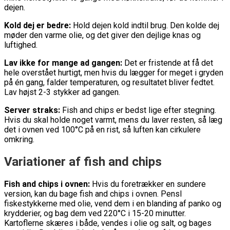
dejen.
Kold dej er bedre:
Hold dejen kold indtil brug. Den kolde dej
møder den varme olie, og det giver den dejlige knas og
luftighed.
Lav ikke for mange ad gangen:
Det er fristende at få det
hele overstået hurtigt, men hvis du lægger for meget i gryden
på én gang, falder temperaturen, og resultatet bliver fedtet.
Lav højst 2-3 stykker ad gangen.
Server straks:
Fish and chips er bedst lige efter stegning.
Hvis du skal holde noget varmt, mens du laver resten, så læg
det i ovnen ved 100°C på en rist, så luften kan cirkulere
omkring.
Variationer af fish and chips
Fish and chips i ovnen:
Hvis du foretrækker en sundere
version, kan du bage fish and chips i ovnen. Pensl
fiskestykkerne med olie, vend dem i en blanding af panko og
krydderier, og bag dem ved 220°C i 15-20 minutter.
Kartoflerne skæres i både, vendes i olie og salt, og bages