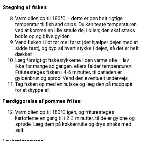
Stegning af fisken:
Varm olien op til 180°C – dette er den helt rigtige
temperatur til fish and chips. Du kan teste temperaturen
ved at komme en lille smule dej i olien; den skal straks
boble op og blive gylden.
Vend fisken i lidt tør mel først (det hjælper dejen med at
sidde fast), og dyp så hvert stykke i dejen, så det er helt
dækket.
Læg forsigtigt fiskestykkerne i den varme olie – lav
ikke for mange ad gangen, ellers falder temperaturen.
Frituresteges fisken i 4-6 minutter, til panaden er
gyldenbrun og sprød. Vend den eventuelt undervejs.
Tag fisken op med en hulske og læg den på madpapir
for at dryppe af.
Færdiggørelse af pommes frites:
Varm olien op til 180°C igen, og frituresteges
kartoflerne en gang til i 2-3 minutter, til de er gyldne og
sprøde. Læg dem på køkkenrulle og drys straks med
salt.