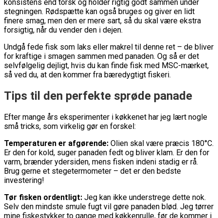
konsistens end torsk og holder rigtig godt sammen under
stegningen. Rødspætte kan også bruges og giver en lidt
finere smag, men den er mere sart, så du skal være ekstra
forsigtig, når du vender den i dejen.
Undgå fede fisk som laks eller makrel til denne ret – de bliver
for kraftige i smagen sammen med panaden. Og så er det
selvfølgelig dejligt, hvis du kan finde fisk med MSC-mærket,
så ved du, at den kommer fra bæredygtigt fiskeri.
Tips til den perfekte sprøde panade
Efter mange års eksperimenter i køkkenet har jeg lært nogle
små tricks, som virkelig gør en forskel:
Temperaturen er afgørende:
Olien skal være præcis 180°C.
Er den for kold, suger panaden fedt og bliver klam. Er den for
varm, brænder ydersiden, mens fisken indeni stadig er rå.
Brug gerne et stegetermometer – det er den bedste
investering!
Tør fisken ordentligt:
Jeg kan ikke understrege dette nok.
Selv den mindste smule fugt vil gøre panaden blød. Jeg tørrer
mine fiskestykker to gange med køkkenrulle, før de kommer i