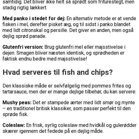
samtidig. Det bliver ikke helt så sprødt som friturestegt, men
stadig rigtig lækkert.
Med panko i stedet for dej:
En alternativ metode er at vende
fisken i mel, derefter pisket æg, og til sidst i panko blandet
med lidt citronskal og persille. Det giver en anden, men også
dejlig sprød panade.
Glutenfri version:
Brug glutenfri mel eller majsstivelse i
dejen. Smagen bliver næsten identisk, og sprødheden er
faktisk endnu bedre med majsstivelse!
Hvad serveres til fish and chips?
Den klassiske måde er selvfølgelig med pommes frites og
tartarsauce, men der er mange dejlige tilbehør, du kan servere:
Mushy peas:
Det er stampede ærter med lidt smør og mynte
– en traditionel britisk klassiker, som passer perfekt til den
sprøde fisk.
Coleslaw:
En frisk, syrlig coleslaw med hvidkål og gulerødder
skærer igennem det fedede på en dejlig måde.