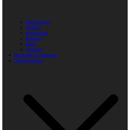
Morgenmad
Frokost
Aftensmad
Bagning
Kage
Dessert
Maskiner til køkkenet
Underholdning