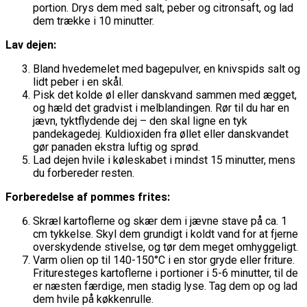
portion. Drys dem med salt, peber og citronsaft, og lad
dem trække i 10 minutter.
Lav dejen:
Bland hvedemelet med bagepulver, en knivspids salt og
lidt peber i en skål.
Pisk det kolde øl eller danskvand sammen med ægget,
og hæld det gradvist i melblandingen. Rør til du har en
jævn, tyktflydende dej – den skal ligne en tyk
pandekagedej. Kuldioxiden fra øllet eller danskvandet
gør panaden ekstra luftig og sprød.
Lad dejen hvile i køleskabet i mindst 15 minutter, mens
du forbereder resten.
Forberedelse af pommes frites:
Skræl kartoflerne og skær dem i jævne stave på ca. 1
cm tykkelse. Skyl dem grundigt i koldt vand for at fjerne
overskydende stivelse, og tør dem meget omhyggeligt.
Varm olien op til 140-150°C i en stor gryde eller friture.
Frituresteges kartoflerne i portioner i 5-6 minutter, til de
er næsten færdige, men stadig lyse. Tag dem op og lad
dem hvile på køkkenrulle.