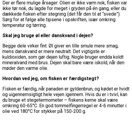
Der er flere mulige årsager: Olien er ikke varm nok, fisken var
ikke tør nok, du lagde for meget i gryden på én gang, eller du
dækkede fisken efter stegning (det får den til at “svede”).
Sørg for at følge alle tipsene i opskriften, især omkring
temperatur og tørring.
Skal jeg bruge øl eller danskvand i dejen?
Begge dele virker fint. Øl giver en lille smule mere smag,
mens danskvand er mere neutralt. Det vigtigste er
kuldioxiden, som gør dejen luftig. Nogle bruger endda koldt
mineralvand med brus. Dejen skal bare være iskold, når den
møder den varme olie.
Hvordan ved jeg, om fisken er færdigstegt?
Fisken er færdig, når panaden er gyldenbrun, og kødet er hvidt
og uigennemsigtigt hele vejen igennem. Hvis du er i tvivl, kan
du bruge et stegetermometer – fiskens kerne skal være
omkring 60-65°C. En god tommelfingerregel er 4-6 minutter i
olie ved 180°C for stykker på 150-200 g.