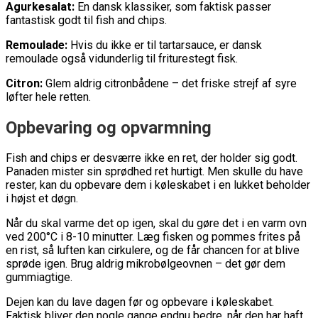
Agurkesalat:
En dansk klassiker, som faktisk passer
fantastisk godt til fish and chips.
Remoulade:
Hvis du ikke er til tartarsauce, er dansk
remoulade også vidunderlig til friturestegt fisk.
Citron:
Glem aldrig citronbådene – det friske strejf af syre
løfter hele retten.
Opbevaring og opvarmning
Fish and chips er desværre ikke en ret, der holder sig godt.
Panaden mister sin sprødhed ret hurtigt. Men skulle du have
rester, kan du opbevare dem i køleskabet i en lukket beholder
i højst et døgn.
Når du skal varme det op igen, skal du gøre det i en varm ovn
ved 200°C i 8-10 minutter. Læg fisken og pommes frites på
en rist, så luften kan cirkulere, og de får chancen for at blive
sprøde igen. Brug aldrig mikrobølgeovnen – det gør dem
gummiagtige.
Dejen kan du lave dagen før og opbevare i køleskabet.
Faktisk bliver den nogle gange endnu bedre, når den har haft