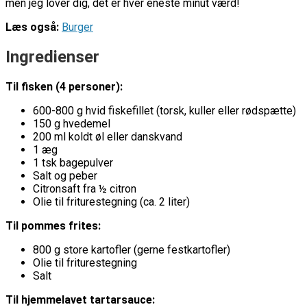
men jeg lover dig, det er hver eneste minut værd!
Læs også:
Burger
Ingredienser
Til fisken (4 personer):
600-800 g hvid fiskefillet (torsk, kuller eller rødspætte)
150 g hvedemel
200 ml koldt øl eller danskvand
1 æg
1 tsk bagepulver
Salt og peber
Citronsaft fra ½ citron
Olie til friturestegning (ca. 2 liter)
Til pommes frites:
800 g store kartofler (gerne festkartofler)
Olie til friturestegning
Salt
Til hjemmelavet tartarsauce: