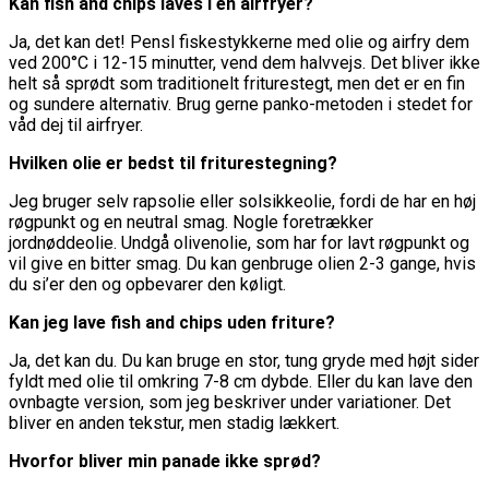
Kan fish and chips laves i en airfryer?
Ja, det kan det! Pensl fiskestykkerne med olie og airfry dem
ved 200°C i 12-15 minutter, vend dem halvvejs. Det bliver ikke
helt så sprødt som traditionelt friturestegt, men det er en fin
og sundere alternativ. Brug gerne panko-metoden i stedet for
våd dej til airfryer.
Hvilken olie er bedst til friturestegning?
Jeg bruger selv rapsolie eller solsikkeolie, fordi de har en høj
røgpunkt og en neutral smag. Nogle foretrækker
jordnøddeolie. Undgå olivenolie, som har for lavt røgpunkt og
vil give en bitter smag. Du kan genbruge olien 2-3 gange, hvis
du si’er den og opbevarer den køligt.
Kan jeg lave fish and chips uden friture?
Ja, det kan du. Du kan bruge en stor, tung gryde med højt sider
fyldt med olie til omkring 7-8 cm dybde. Eller du kan lave den
ovnbagte version, som jeg beskriver under variationer. Det
bliver en anden tekstur, men stadig lækkert.
Hvorfor bliver min panade ikke sprød?