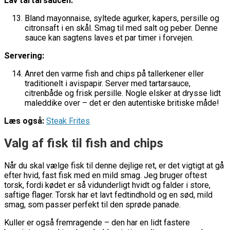
Lav tartarsaucen:
Bland mayonnaise, syltede agurker, kapers, persille og
citronsaft i en skål. Smag til med salt og peber. Denne
sauce kan sagtens laves et par timer i forvejen.
Servering:
Anret den varme fish and chips på tallerkener eller
traditionelt i avispapir. Server med tartarsauce,
citrenbåde og frisk persille. Nogle elsker at drysse lidt
maleddike over – det er den autentiske britiske måde!
Læs også:
Steak Frites
Valg af fisk til fish and chips
Når du skal vælge fisk til denne dejlige ret, er det vigtigt at gå
efter hvid, fast fisk med en mild smag. Jeg bruger oftest
torsk, fordi kødet er så vidunderligt hvidt og falder i store,
saftige flager. Torsk har et lavt fedtindhold og en sød, mild
smag, som passer perfekt til den sprøde panade.
Kuller er også fremragende – den har en lidt fastere