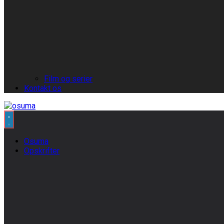
Film og serier
Kontakt os
Osuma
Opskrifter