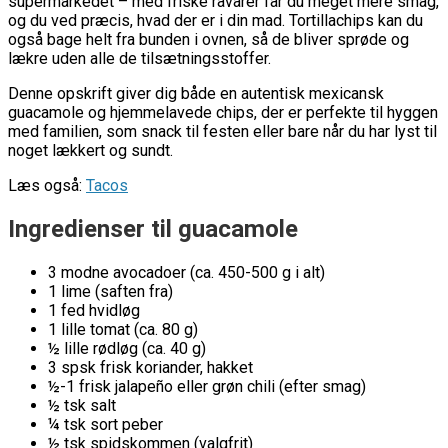
supermarkedet – med friske råvarer får du meget mere smag,
og du ved præcis, hvad der er i din mad. Tortillachips kan du
også bage helt fra bunden i ovnen, så de bliver sprøde og
lækre uden alle de tilsætningsstoffer.
Denne opskrift giver dig både en autentisk mexicansk
guacamole og hjemmelavede chips, der er perfekte til hyggen
med familien, som snack til festen eller bare når du har lyst til
noget lækkert og sundt.
Læs også:
Tacos
Ingredienser til guacamole
3 modne avocadoer (ca. 450-500 g i alt)
1 lime (saften fra)
1 fed hvidløg
1 lille tomat (ca. 80 g)
½ lille rødløg (ca. 40 g)
3 spsk frisk koriander, hakket
½-1 frisk jalapeño eller grøn chili (efter smag)
½ tsk salt
¼ tsk sort peber
½ tsk spidskommen (valgfrit)