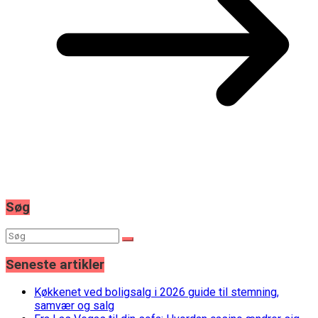
Søg
Seneste artikler
Køkkenet ved boligsalg i 2026 guide til stemning,
samvær og salg