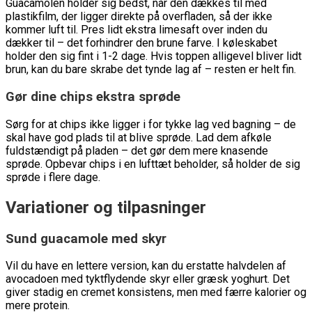
Guacamolen holder sig bedst, når den dækkes til med
plastikfilm, der ligger direkte på overfladen, så der ikke
kommer luft til. Pres lidt ekstra limesaft over inden du
dækker til – det forhindrer den brune farve. I køleskabet
holder den sig fint i 1-2 dage. Hvis toppen alligevel bliver lidt
brun, kan du bare skrabe det tynde lag af – resten er helt fin.
Gør dine chips ekstra sprøde
Sørg for at chips ikke ligger i for tykke lag ved bagning – de
skal have god plads til at blive sprøde. Lad dem afkøle
fuldstændigt på pladen – det gør dem mere knasende
sprøde. Opbevar chips i en lufttæt beholder, så holder de sig
sprøde i flere dage.
Variationer og tilpasninger
Sund guacamole med skyr
Vil du have en lettere version, kan du erstatte halvdelen af
avocadoen med tyktflydende skyr eller græsk yoghurt. Det
giver stadig en cremet konsistens, men med færre kalorier og
mere protein.