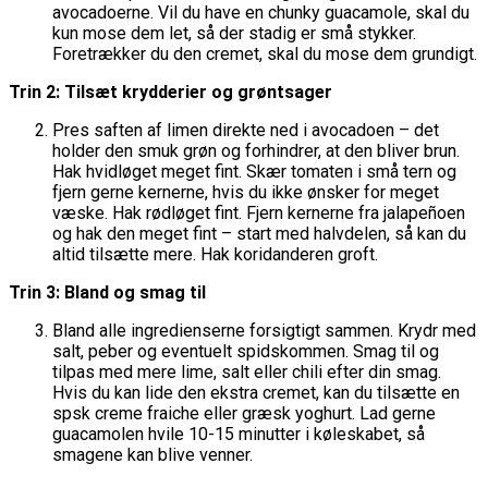
avocadoerne. Vil du have en chunky guacamole, skal du
kun mose dem let, så der stadig er små stykker.
Foretrækker du den cremet, skal du mose dem grundigt.
Trin 2: Tilsæt krydderier og grøntsager
Pres saften af limen direkte ned i avocadoen – det
holder den smuk grøn og forhindrer, at den bliver brun.
Hak hvidløget meget fint. Skær tomaten i små tern og
fjern gerne kernerne, hvis du ikke ønsker for meget
væske. Hak rødløget fint. Fjern kernerne fra jalapeñoen
og hak den meget fint – start med halvdelen, så kan du
altid tilsætte mere. Hak koridanderen groft.
Trin 3: Bland og smag til
Bland alle ingredienserne forsigtigt sammen. Krydr med
salt, peber og eventuelt spidskommen. Smag til og
tilpas med mere lime, salt eller chili efter din smag.
Hvis du kan lide den ekstra cremet, kan du tilsætte en
spsk creme fraiche eller græsk yoghurt. Lad gerne
guacamolen hvile 10-15 minutter i køleskabet, så
smagene kan blive venner.