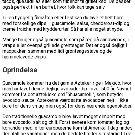
tacos, quesadillas eller som tilbehør til grillet kød. De passer
også perfekt til en buffet, hvor folk kan tage selv.
Til en hyggelig filmaften eller fest kan du lave et helt bord
med forskellige dips – guacamole, salsa, cheddarost-dip og
creme fraiche med krydderurter. Så har alle noget at nyde.
Mange bruger også guacamole som pålæg på sandwiches, i
wraps eller ovenpå grillede grøntsager. Det er også dejligt i
madpakken sammen med lidt grøntsagsstave og de
hjemmelavede chips.
Oprindelse
Guacamole kommer fra det gamle Azteker-rige i Mexico, hvor
man har lavet denne dejlige avocado-dip i over 500 år. Navnet
kommer fra det aztekiske ord “āhuacamolli”, som betyder
avocado-sauce. Aztekerne værdsatte avocadoen højt – ikke
bare for dens smag, men også for dens nærende egenskaber.
Den traditionelle guacamole blev lavet meget simpelt med
bare avocado, salt og chili. Først senere kom tomater, løg og
koriander med, efter europæerne kom til Amerika. I dag findes
der utallige variationer, men de bedste holder sig stadig til de