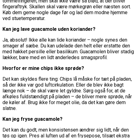
tommelfingeren, men skal ikke være så blød, at der bliver
fingeraftryk. Skallen skal være mørkegrøn eller næsten sort.
Køb dem gerne nogle dage før og lad dem modne hjemme
ved stuetemperatur.
Kan jeg lave guacamole uden koriander?
Ja, absolut! Ikke alle kan lide koriander – nogle synes den
smager af sæbe. Du kan udelade den helt eller erstatte den
med hakket persille eller basilikum. Guacamolen bliver stadig
lækker, bare med en lidt anderledes smagsprofil.
Hvorfor er mine chips ikke sprøde?
Det kan skyldes flere ting: Chips lå måske for tæt på pladen,
så der ikke var god luftcirkulation. Eller de blev ikke bagt
længe nok – de skal være let gyldne. Sørg også for, at de
afkøles fuldstændigt på pladen – de bliver mere sprøde, når
de køler af. Brug ikke for meget olie, da det kan gøre dem
slatne.
Kan jeg fryse guacamole?
Det kan du godt, men konsistensen ændrer sig lidt, når den
tøs op igen. Pres al luften ud af en frysepose, tilsæt ekstra