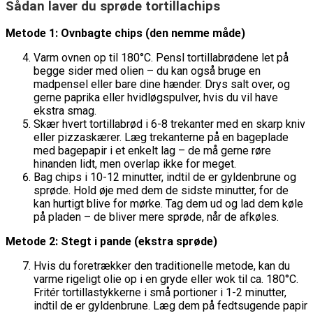
Sådan laver du sprøde tortillachips
Metode 1: Ovnbagte chips (den nemme måde)
Varm ovnen op til 180°C. Pensl tortillabrødene let på
begge sider med olien – du kan også bruge en
madpensel eller bare dine hænder. Drys salt over, og
gerne paprika eller hvidløgspulver, hvis du vil have
ekstra smag.
Skær hvert tortillabrød i 6-8 trekanter med en skarp kniv
eller pizzaskærer. Læg trekanterne på en bageplade
med bagepapir i et enkelt lag – de må gerne røre
hinanden lidt, men overlap ikke for meget.
Bag chips i 10-12 minutter, indtil de er gyldenbrune og
sprøde. Hold øje med dem de sidste minutter, for de
kan hurtigt blive for mørke. Tag dem ud og lad dem køle
på pladen – de bliver mere sprøde, når de afkøles.
Metode 2: Stegt i pande (ekstra sprøde)
Hvis du foretrækker den traditionelle metode, kan du
varme rigeligt olie op i en gryde eller wok til ca. 180°C.
Fritér tortillastykkerne i små portioner i 1-2 minutter,
indtil de er gyldenbrune. Læg dem på fedtsugende papir