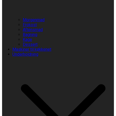
Morgenmad
Frokost
Aftensmad
Bagning
Kage
Dessert
Maskiner til køkkenet
Underholdning