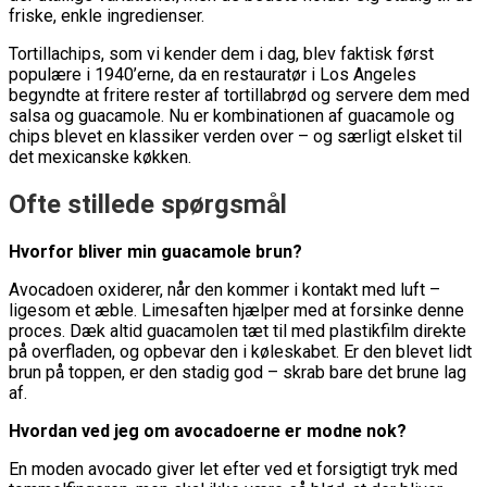
friske, enkle ingredienser.
Tortillachips, som vi kender dem i dag, blev faktisk først
populære i 1940’erne, da en restauratør i Los Angeles
begyndte at fritere rester af tortillabrød og servere dem med
salsa og guacamole. Nu er kombinationen af guacamole og
chips blevet en klassiker verden over – og særligt elsket til
det mexicanske køkken.
Ofte stillede spørgsmål
Hvorfor bliver min guacamole brun?
Avocadoen oxiderer, når den kommer i kontakt med luft –
ligesom et æble. Limesaften hjælper med at forsinke denne
proces. Dæk altid guacamolen tæt til med plastikfilm direkte
på overfladen, og opbevar den i køleskabet. Er den blevet lidt
brun på toppen, er den stadig god – skrab bare det brune lag
af.
Hvordan ved jeg om avocadoerne er modne nok?
En moden avocado giver let efter ved et forsigtigt tryk med