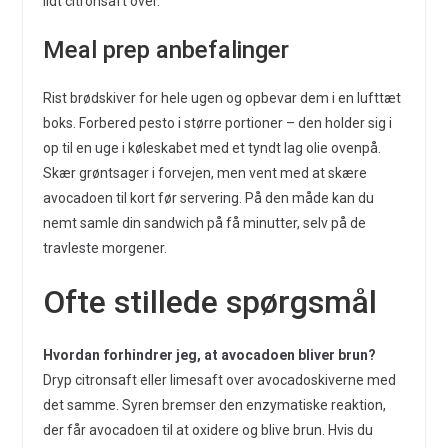
lidt citronsaft over.
Meal prep anbefalinger
Rist brødskiver for hele ugen og opbevar dem i en lufttæt
boks. Forbered pesto i større portioner – den holder sig i
op til en uge i køleskabet med et tyndt lag olie ovenpå.
Skær grøntsager i forvejen, men vent med at skære
avocadoen til kort før servering. På den måde kan du
nemt samle din sandwich på få minutter, selv på de
travleste morgener.
Ofte stillede spørgsmål
Hvordan forhindrer jeg, at avocadoen bliver brun?
Dryp citronsaft eller limesaft over avocadoskiverne med
det samme. Syren bremser den enzymatiske reaktion,
der får avocadoen til at oxidere og blive brun. Hvis du