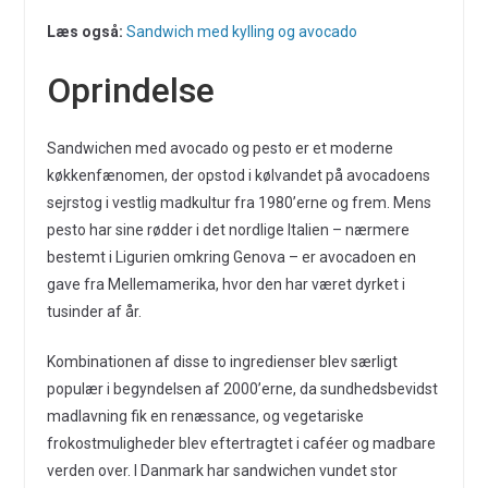
Læs også:
Sandwich med kylling og avocado
Oprindelse
Sandwichen med avocado og pesto er et moderne
køkkenfænomen, der opstod i kølvandet på avocadoens
sejrstog i vestlig madkultur fra 1980’erne og frem. Mens
pesto har sine rødder i det nordlige Italien – nærmere
bestemt i Ligurien omkring Genova – er avocadoen en
gave fra Mellemamerika, hvor den har været dyrket i
tusinder af år.
Kombinationen af disse to ingredienser blev særligt
populær i begyndelsen af 2000’erne, da sundhedsbevidst
madlavning fik en renæssance, og vegetariske
frokostmuligheder blev eftertragtet i caféer og madbare
verden over. I Danmark har sandwichen vundet stor