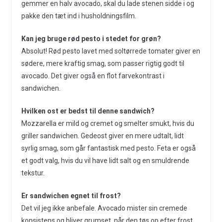
gemmer en halv avocado, skal du lade stenen sidde i og
pakke den tæt ind i husholdningsfilm.
Kan jeg bruge rød pesto i stedet for grøn?
Absolut! Rød pesto lavet med soltørrede tomater giver en
sødere, mere kraftig smag, som passer rigtig godt til
avocado. Det giver også en flot farvekontrast i
sandwichen.
Hvilken ost er bedst til denne sandwich?
Mozzarella er mild og cremet og smelter smukt, hvis du
griller sandwichen. Gedeost giver en mere udtalt, lidt
syrlig smag, som går fantastisk med pesto. Feta er også
et godt valg, hvis du vil have lidt salt og en smuldrende
tekstur.
Er sandwichen egnet til frost?
Det vil jeg ikke anbefale. Avocado mister sin cremede
konsistens og bliver grumset, når den tøs op efter frost.