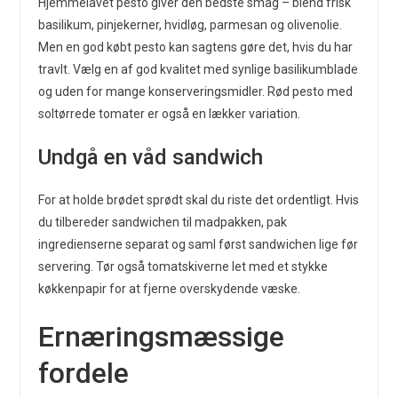
Hjemmelavet pesto giver den bedste smag – blend frisk
basilikum, pinjekerner, hvidløg, parmesan og olivenolie.
Men en god købt pesto kan sagtens gøre det, hvis du har
travlt. Vælg en af god kvalitet med synlige basilikumblade
og uden for mange konserveringsmidler. Rød pesto med
soltørrede tomater er også en lækker variation.
Undgå en våd sandwich
For at holde brødet sprødt skal du riste det ordentligt. Hvis
du tilbereder sandwichen til madpakken, pak
ingredienserne separat og saml først sandwichen lige før
servering. Tør også tomatskiverne let med et stykke
køkkenpapir for at fjerne overskydende væske.
Ernæringsmæssige
fordele