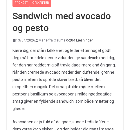
FROKOST
OPSKRIFTER
Sandwich med avocado
og pesto
13/04/2026
Marie fra Osuma
204 Læsninger
Kære dig, der står i køkkenet og leder efter noget godt!
Jeg må bare dele denne vidunderlige sandwich med dig,
for den har reddet mig på travle dage mere end én gang.
Når den cremede avocado møder den duftende, grønne
pesto mellem to sprøde skiver brød, så bliver det
simpelthen magisk. Det smagsfulde møde mellem
pestoens basilikum og avocadoens milde nøddeagtige
smag giver en fyldende sandwich, som både mætter og
glæder.
Avocadoen er jo fuld af de gode, sunde fedtstoffer –
dem vores krop elsker – og den holder dig mæt i mange