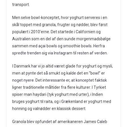
transport.
Men selve bowl-konceptet, hvor yoghurt serveres i en
skål toppet med granola, frugter og nødder, blev først
populært i 2010’erne. Det startede i Californien og
Australien som en del af den sunde morgenmadsbølge
sammen med açai bowls og smoothie bowls. Herfra
spredte trenden sig via Instagram til resten af verden.
I Danmark har vi jo altid været glade for yoghurt og mysli,
men at pynte det så smukt og kalde det en “bowl” er
noget nyere. Det interessante er, at konceptet faktisk
ligner traditionelle måltider fra flere kulturer: I Tyrkiet
spiser man haydari (tyk yoghurt med urter), i Indien
bruges yoghurt til raita, og i Grækenland er yoghurt med
honning og valnødder en klassisk dessert.
Granola blev opfundet af amerikaneren James Caleb