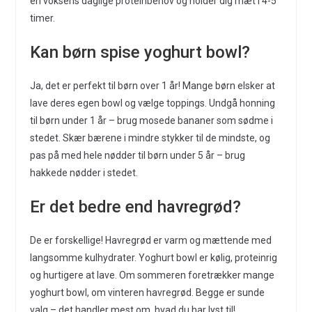
en voksens daglige proteinbehov og holder dig mæt i 4-5
timer.
Kan børn spise yoghurt bowl?
Ja, det er perfekt til børn over 1 år! Mange børn elsker at
lave deres egen bowl og vælge toppings. Undgå honning
til børn under 1 år – brug mosede bananer som sødme i
stedet. Skær bærene i mindre stykker til de mindste, og
pas på med hele nødder til børn under 5 år – brug
hakkede nødder i stedet.
Er det bedre end havregrød?
De er forskellige! Havregrød er varm og mættende med
langsomme kulhydrater. Yoghurt bowl er kølig, proteinrig
og hurtigere at lave. Om sommeren foretrækker mange
yoghurt bowl, om vinteren havregrød. Begge er sunde
valg – det handler mest om, hvad du har lyst til!