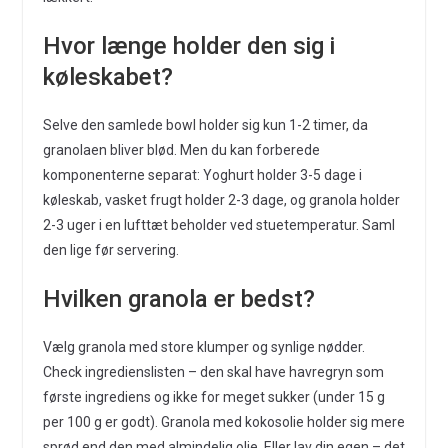
Hvor længe holder den sig i
køleskabet?
Selve den samlede bowl holder sig kun 1-2 timer, da
granolaen bliver blød. Men du kan forberede
komponenterne separat: Yoghurt holder 3-5 dage i
køleskab, vasket frugt holder 2-3 dage, og granola holder
2-3 uger i en lufttæt beholder ved stuetemperatur. Saml
den lige før servering.
Hvilken granola er bedst?
Vælg granola med store klumper og synlige nødder.
Check ingredienslisten – den skal have havregryn som
første ingrediens og ikke for meget sukker (under 15 g
per 100 g er godt). Granola med kokosolie holder sig mere
sprød end den med almindelig olie. Eller lav din egen – det