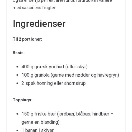
Og så er den jo perfekt året rundt, fordi du kan variere
med sæsonens frugter.
Ingredienser
Til 2 portioner:
Basis:
400 g græsk yoghurt (eller skyr)
100 g granola (gerne med nødder og havregryn)
2 spsk honning eller ahornsirup
Toppings:
150 g friske bær (jordbær, blåbær, hindbær –
gerne en blanding)
1 banan i skiver