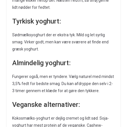
mange elsker netop det. Næsten fedtfri, så tilføj gerne
lidt nødder for fedtet.
Tyrkisk yoghurt:
Sødmælksyoghurt der er ekstra tyk. Mild og let syrlig
smag. Virker godt, men kan være sværere at finde end
græsk yoghurt.
Almindelig yoghurt:
Fungerer også, men er tyndere. Vælg naturel med mindst
3,5% fedt for bedste smag. Du kan afdryppe den selv i 2-
3 timer gennem et klæde for at gøre den tykkere.
Veganske alternativer:
Kokosmælks-yoghurt er dejlig cremet og lidt sød. Soja-
yoghurt har mest protein af de veganske. Cashew-