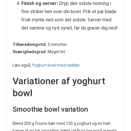
Finish og server:
Dryp den sidste honning i
fine striber hen over din bowl. Prik et par blade
frisk mynte ned som det sidste. Server med
det samme og nyd synet, før du graver dig ned!
Tilberedningstid:
5 minutter
Sværighedsgrad:
Meget let
Læs også:
Yoghurt bowl med nødder
Variationer af yoghurt
bowl
Smoothie bowl variation
Blend 200 g frosne bær med 150 g yoghurt og en halv
banan til en tyk smoothie. Hæld i skål og top med granola,