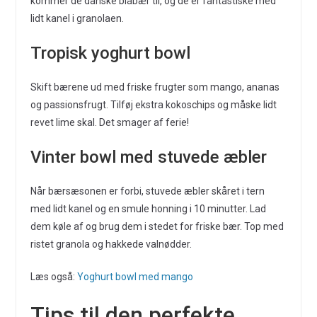
kommer de danske blåbær til, og de er fantastiske med
lidt kanel i granolaen.
Tropisk yoghurt bowl
Skift bærene ud med friske frugter som mango, ananas
og passionsfrugt. Tilføj ekstra kokoschips og måske lidt
revet lime skal. Det smager af ferie!
Vinter bowl med stuvede æbler
Når bærsæsonen er forbi, stuvede æbler skåret i tern
med lidt kanel og en smule honning i 10 minutter. Lad
dem køle af og brug dem i stedet for friske bær. Top med
ristet granola og hakkede valnødder.
Læs også:
Yoghurt bowl med mango
Tips til den perfekte