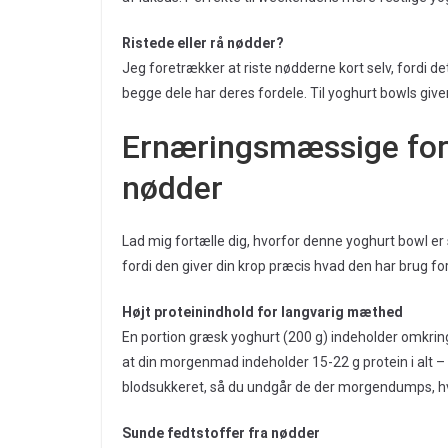
Ristede eller rå nødder?
Jeg foretrækker at riste nødderne kort selv, fordi 
begge dele har deres fordele. Til yoghurt bowls giv
Ernæringsmæssige for
nødder
Lad mig fortælle dig, hvorfor denne yoghurt bowl er
fordi den giver din krop præcis hvad den har brug for
Højt proteinindhold for langvarig mæthed
En portion græsk yoghurt (200 g) indeholder omkring 
at din morgenmad indeholder 15-22 g protein i alt – p
blodsukkeret, så du undgår de der morgendumps, h
Sunde fedtstoffer fra nødder