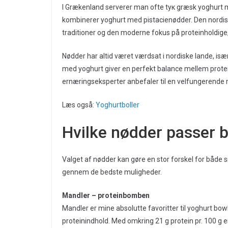
I Grækenland serverer man ofte tyк græsk yoghurt 
kombinerer yoghurt med pistacienødder. Den nordiske
traditioner og den moderne fokus på proteinholdi
Nødder har altid været værdsat i nordiske lande, is
med yoghurt giver en perfekt balance mellem protei
ernæringseksperter anbefaler til en velfungerend
Læs også:
Yoghurtboller
Hvilke nødder passer b
Valget af nødder kan gøre en stor forskel for både 
gennem de bedste muligheder.
Mandler – proteinbomben
Mandler er mine absolutte favoritter til yoghurt bow
proteinindhold. Med omkring 21 g protein pr. 100 g e