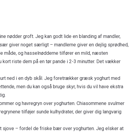
ne nødder groft. Jeg kan godt lide en blanding af mandler,
især giver noget særligt – mandlerne giver en dejlig sprødhed,
de måde, og hasselnødderne tilfører en mild, næsten
u kort riste dem på en tør pande i 2-3 minutter. Det vækker
t ned i en dyb skål. Jeg foretrækker græsk yoghurt med
ttende, men du kan også bruge skyr, hvis du vil have ekstra
ig.
ommer og havregryn over yoghurten. Chiasommene svulmer
regrynene tilføjer sunde kulhydrater, der giver dig langvarig
sjove – fordel de friske bær over yoghurten. Jeg elsker at