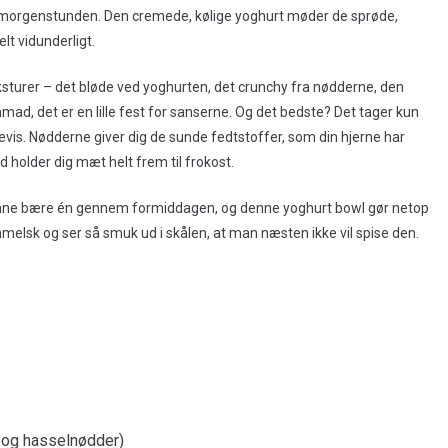
 morgenstunden. Den cremede, kølige yoghurt møder de sprøde,
t vidunderligt.
eksturer – det bløde ved yoghurten, det crunchy fra nødderne, den
ad, det er en lille fest for sanserne. Og det bedste? Det tager kun
evis. Nødderne giver dig de sunde fedtstoffer, som din hjerne har
 holder dig mæt helt frem til frokost.
unne bære én gennem formiddagen, og denne yoghurt bowl gør netop
melsk og ser så smuk ud i skålen, at man næsten ikke vil spise den.
 og hasselnødder)