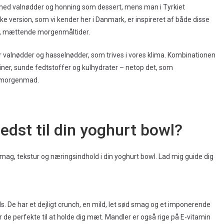
med valnødder og honning som dessert, mens man i Tyrkiet
 version, som vi kender her i Danmark, er inspireret af både disse
ge, mættende morgenmåltider.
ær valnødder og hasselnødder, som trives i vores klima. Kombinationen
ner, sunde fedtstoffer og kulhydrater – netop det, som
e morgenmad.
edst til din yoghurt bowl?
smag, tekstur og næringsindhold i din yoghurt bowl. Lad mig guide dig
ls. De har et dejligt crunch, en mild, let sød smag og et imponerende
r de perfekte til at holde dig mæt. Mandler er også rige på E-vitamin