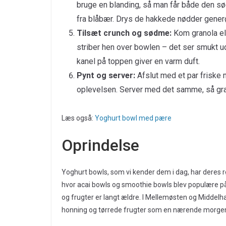
bruge en blanding, så man får både den sø
fra blåbær. Drys de hakkede nødder generø
Tilsæt crunch og sødme:
Kom granola ell
striber hen over bowlen – det ser smukt ud 
kanel på toppen giver en varm duft.
Pynt og server:
Afslut med et par friske m
oplevelsen. Server med det samme, så gra
Læs også:
Yoghurt bowl med pære
Oprindelse
Yoghurt bowls, som vi kender dem i dag, har deres rø
hvor acai bowls og smoothie bowls blev populære p
og frugter er langt ældre. I Mellemøsten og Middel
honning og tørrede frugter som en nærende morgen