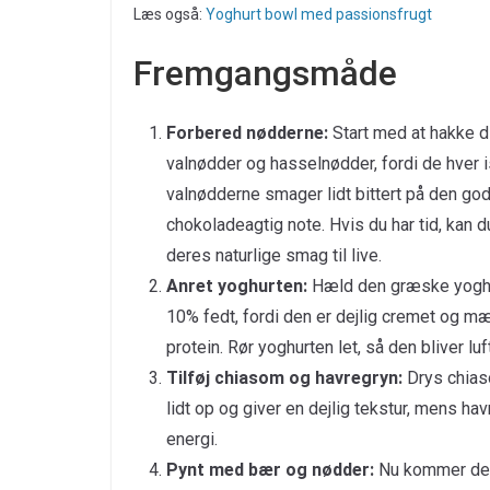
Læs også:
Yoghurt bowl med passionsfrugt
Fremgangsmåde
Forbered nødderne:
Start med at hakke di
valnødder og hasselnødder, fordi de hver 
valnødderne smager lidt bittert på den go
chokoladeagtig note. Hvis du har tid, kan d
deres naturlige smag til live.
Anret yoghurten:
Hæld den græske yoghur
10% fedt, fordi den er dejlig cremet og mæ
protein. Rør yoghurten let, så den bliver luft
Tilføj chiasom og havregryn:
Drys chias
lidt op og giver en dejlig tekstur, mens hav
energi.
Pynt med bær og nødder:
Nu kommer det 