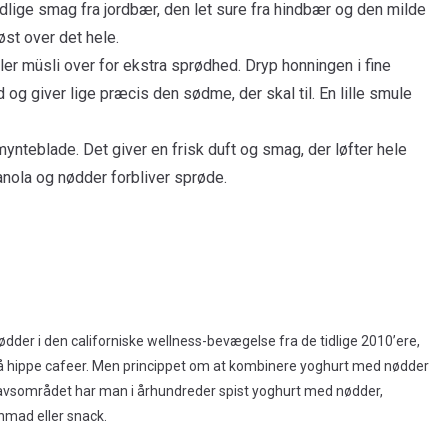
dlige smag fra jordbær, den let sure fra hindbær og den milde
st over det hele.
er müsli over for ekstra sprødhed. Dryp honningen i fine
og giver lige præcis den sødme, der skal til. En lille smule
ynteblade. Det giver en frisk duft og smag, der løfter hele
nola og nødder forbliver sprøde.
dder i den californiske wellness-bevægelse fra de tidlige 2010’ere,
å hippe cafeer. Men princippet om at kombinere yoghurt med nødder
havsområdet har man i århundreder spist yoghurt med nødder,
mad eller snack.