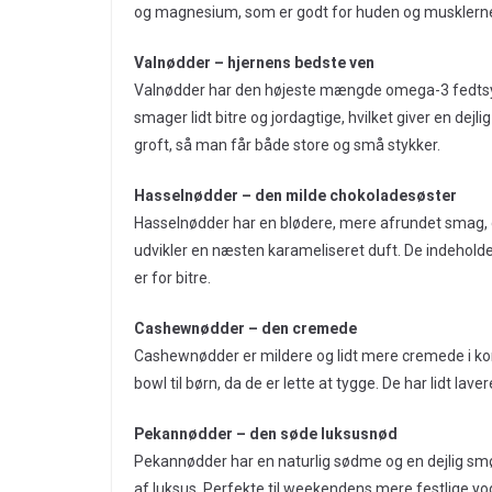
og magnesium, som er godt for huden og musklerne. B
Valnødder – hjernens bedste ven
Valnødder har den højeste mængde omega-3 fedtsyrer 
smager lidt bitre og jordagtige, hvilket giver en dej
groft, så man får både store og små stykker.
Hasselnødder – den milde chokoladesøster
Hasselnødder har en blødere, mere afrundet smag, d
udvikler en næsten karameliseret duft. De indeholde
er for bitre.
Cashewnødder – den cremede
Cashewnødder er mildere og lidt mere cremede i kon
bowl til børn, da de er lette at tygge. De har lidt la
Pekannødder – den søde luksusnød
Pekannødder har en naturlig sødme og en dejlig smø
af luksus. Perfekte til weekendens mere festlige yo