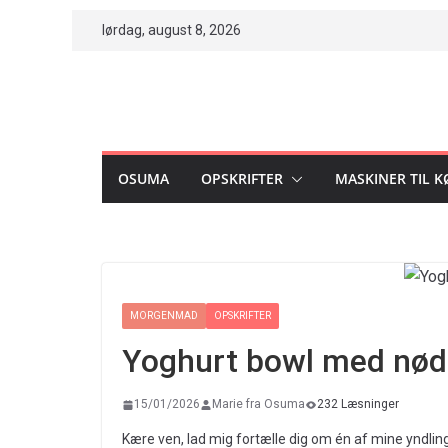
Skip
lørdag, august 8, 2026
to
content
OSUMA
OPSKRIFTER
MASKINER TIL 
MORGENMAD
OPSKRIFTER
Yoghurt bowl med nød
15/01/2026
Marie fra Osuma
232 Læsninger
Kære ven, lad mig fortælle dig om én af mine yndli