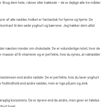
rug dem hele, i skiver eller hakkede – de er dejlige alle tre måder.
af alle nødder, hvilket er fantastisk for hjerne og hjerte. De
lig kontrast til den søde yoghurt og bærrene. Jeg hakker dem altid
er næsten minder om chokolade. De er vidunderlige ristet, hvor de
r masser af B-vitaminer og er perfekte, hvis du synes, at valnødder
sistensen end andre nødder. De er perfekte, hvis du laver yoghurt
vere fedtindhold end andre nødder, men er rige på jern og zink.
ragtig konsistens. De er dyrere end de andre, men giver en følelse
ghurt bowl.