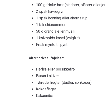
100 g friske bær (hindbær, blåbær eller jo
2 spsk havregryn
1 spsk honning eller ahornsirup
1 tsk chiasommer
50 g granola eller müsli
1 knivspids kanel (valgfrit)
Frisk mynte til pynt
Alternative tilføjelser:
Hørfrø eller solsikkefrø
Banan i skiver
Tørrede frugter (dadler, abrikoser)
Kokosflager
Kakaonibs