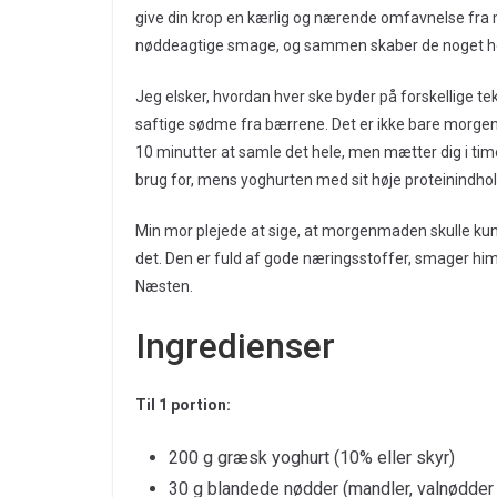
give din krop en kærlig og nærende omfavnelse fra
nøddeagtige smage, og sammen skaber de noget hel
Jeg elsker, hvordan hver ske byder på forskellige t
saftige sødme fra bærrene. Det er ikke bare morgenm
10 minutter at samle det hele, men mætter dig i tim
brug for, mens yoghurten med sit høje proteinindhold
Min mor plejede at sige, at morgenmaden skulle k
det. Den er fuld af gode næringsstoffer, smager him
Næsten.
Ingredienser
Til 1 portion:
200 g græsk yoghurt (10% eller skyr)
30 g blandede nødder (mandler, valnødder