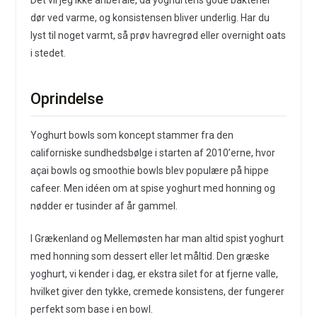
Det vil jeg ikke anbefale, da yoghurtens gode bakterier
dør ved varme, og konsistensen bliver underlig. Har du
lyst til noget varmt, så prøv havregrød eller overnight oats
i stedet.
Oprindelse
Yoghurt bowls som koncept stammer fra den
californiske sundhedsbølge i starten af 2010’erne, hvor
açai bowls og smoothie bowls blev populære på hippe
cafeer. Men idéen om at spise yoghurt med honning og
nødder er tusinder af år gammel.
I Grækenland og Mellemøsten har man altid spist yoghurt
med honning som dessert eller let måltid. Den græske
yoghurt, vi kender i dag, er ekstra silet for at fjerne valle,
hvilket giver den tykke, cremede konsistens, der fungerer
perfekt som base i en bowl.