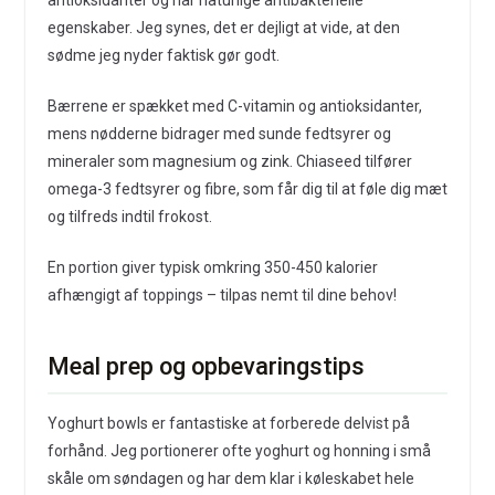
antioksidanter og har naturlige antibakterielle
egenskaber. Jeg synes, det er dejligt at vide, at den
sødme jeg nyder faktisk gør godt.
Bærrene er spækket med C-vitamin og antioksidanter,
mens nødderne bidrager med sunde fedtsyrer og
mineraler som magnesium og zink. Chiaseed tilfører
omega-3 fedtsyrer og fibre, som får dig til at føle dig mæt
og tilfreds indtil frokost.
En portion giver typisk omkring 350-450 kalorier
afhængigt af toppings – tilpas nemt til dine behov!
Meal prep og opbevaringstips
Yoghurt bowls er fantastiske at forberede delvist på
forhånd. Jeg portionerer ofte yoghurt og honning i små
skåle om søndagen og har dem klar i køleskabet hele