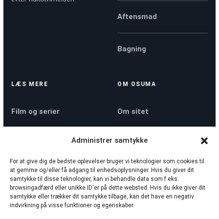
Aftensmad
Bagning
LÆS MERE
OM OSUMA
Film og serier
Om sitet
Administrer samtykke
Køkkenmaskiner
Kontakt
For at give dig de bedste oplevelser bruger vi teknologier som cookies til
at gemme og/eller få adgang til enhedsoplysninger. Hvis du giver dit
Nyheder
Privatlivspolitik
samtykke til disse teknologier, kan vi behandle data som f.eks.
browsingadfærd eller unikke ID'er på dette websted. Hvis du ikke giver dit
samtykke eller trækker dit samtykke tilbage, kan det have en negativ
indvirkning på visse funktioner og egenskaber.
Sådan tjekker vi
Cookiepolitik