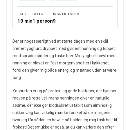
I ALT
GIVER
INGREDIENSER
10 min
1 person
9
Der er noget særligt ved at starte dagen med en skål
cremet yoghurt, dryppet med gyldent honning og toppet
med sprøde nødder og friske bær. Min yoghurt bowl med
honning er blevet en fast morgenvane her i køkkenet,
fordi den giver mig både energi og mæthed uden at være
tung.
Yoghurten er rig på protein og gode bakterier, der hjælper
maven på rette vej, mens honningen giver en naturlig
sødme, der ikke gør blodsukret ustabilt som almindelig
sukker. Jeg kan virkelig mærke forskel på de morgener,
hvor jeg får sådan en bowl – så holder jeg mig frisk helt til
frokost! Det smukke er også, at du kan variere den efter