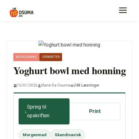
Skip
to
content
MORGENMAD
OPSKRIFTER
Yoghurt bowl med honning
15/01/2026
Marie fra Osuma
248 Læsninger
Spring til
Print
opskriften
Morgenmad
Skandinavisk