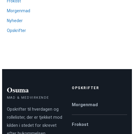
Frokost
Morgenmad
Nyheder
Opskrifter
Osuma
OPSKRIFTER
MAD & MEDVIRKENDE
Morgenmad
Opskrifter til hverdagen og
rollelister, der er tjekket mod
Frokost
kilden i stedet for skrevet
efter hukommelsen.