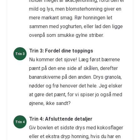
holder meget af akacijehonning, fordi den er
mild og lys, men blomsterhonning giver en
mere markant smag. Rør honningen let
sammen med yoghurten, eller lad den ligge
ovenpå som smukke gylne striber.
Trin 3: Fordel dine toppings
Nu kommer det sjove! Læg først bærrene
pænt på den ene side af skålen, derefter
bananskiverne på den anden. Drys granola,
nødder og frø henover det hele. Jeg elsker
at gøre det pænt, for vi spiser jo også med
øjnene, ikke sandt?
Trin 4: Afsluttende detaljer
Giv bowlen et sidste drys med kokosflager
eller et ekstra dryp honning, hvis du har en