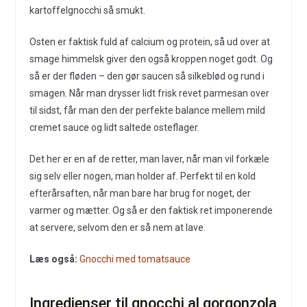
kartoffelgnocchi så smukt.
Osten er faktisk fuld af calcium og protein, så ud over at
smage himmelsk giver den også kroppen noget godt. Og
så er der fløden – den gør saucen så silkeblød og rund i
smagen. Når man drysser lidt frisk revet parmesan over
til sidst, får man den der perfekte balance mellem mild
cremet sauce og lidt saltede osteflager.
Det her er en af de retter, man laver, når man vil forkæle
sig selv eller nogen, man holder af. Perfekt til en kold
efterårsaften, når man bare har brug for noget, der
varmer og mætter. Og så er den faktisk ret imponerende
at servere, selvom den er så nem at lave.
Læs også:
Gnocchi med tomatsauce
Ingredienser til gnocchi al gorgonzola