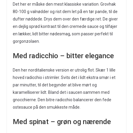
Det her er måske den mest klassiske variation. Grovhak
80-100 g valnødder og rist dem let på en tør pande, til de
dufter nøddede. Drys dem over den færdige ret. De giver
en dejlig sprød kontrast til den cremede sauce og tilføjer
en lækker, lidt bitter nødesmag, som passer perfekt til
gorgonzolaen.
Med radicchio – bitter elegance
Den her norditalienske version er utrolig flot. Skær 1 lille
hoved radicchio i strimler. Svits det i lidt ekstra smør i et
par minutter, til det begynder at blive mørt og
karamelliserer lidt. Bland det i saucen sammen med
gnocchierne. Den bitre radicchio balancerer den fede
ostesauce på den smukkeste måde.
Med spinat – grøn og nærende