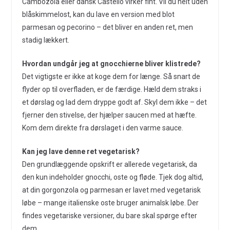
Cambozola eller dansk Castello virker fint. Vil du helt uden
blåskimmelost, kan du lave en version med blot
parmesan og pecorino – det bliver en anden ret, men
stadig lækkert.
Hvordan undgår jeg at gnocchierne bliver klistrede?
Det vigtigste er ikke at koge dem for længe. Så snart de
flyder op til overfladen, er de færdige. Hæld dem straks i
et dørslag og lad dem dryppe godt af. Skyl dem ikke – det
fjerner den stivelse, der hjælper saucen med at hæfte.
Kom dem direkte fra dørslaget i den varme sauce.
Kan jeg lave denne ret vegetarisk?
Den grundlæggende opskrift er allerede vegetarisk, da
den kun indeholder gnocchi, oste og fløde. Tjek dog altid,
at din gorgonzola og parmesan er lavet med vegetarisk
løbe – mange italienske oste bruger animalsk løbe. Der
findes vegetariske versioner, du bare skal spørge efter
dem.