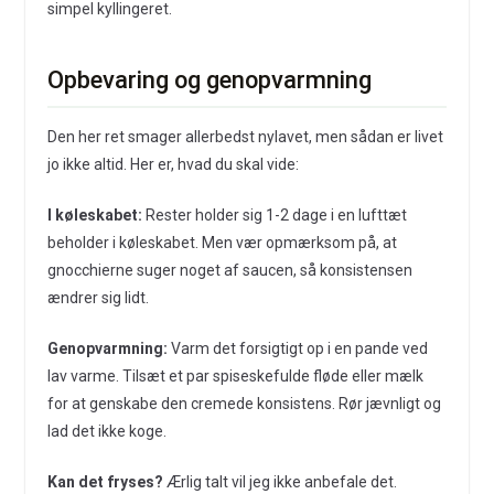
simpel kyllingeret.
Opbevaring og genopvarmning
Den her ret smager allerbedst nylavet, men sådan er livet
jo ikke altid. Her er, hvad du skal vide:
I køleskabet:
Rester holder sig 1-2 dage i en lufttæt
beholder i køleskabet. Men vær opmærksom på, at
gnocchierne suger noget af saucen, så konsistensen
ændrer sig lidt.
Genopvarmning:
Varm det forsigtigt op i en pande ved
lav varme. Tilsæt et par spiseskefulde fløde eller mælk
for at genskabe den cremede konsistens. Rør jævnligt og
lad det ikke koge.
Kan det fryses?
Ærlig talt vil jeg ikke anbefale det.