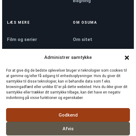
Bagning
LÆS MERE
OM OSUMA
Film og serier
Om sitet
Administrer samtykke
Køkkenmaskiner
Kontakt
For at give dig de bedste oplevelser bruger vi teknologier som cookies til
at gemme og/eller få adgang til enhedsoplysninger. Hvis du giver dit
Nyheder
Privatlivspolitik
samtykke til disse teknologier, kan vi behandle data som f.eks.
browsingadfærd eller unikke ID'er på dette websted. Hvis du ikke giver dit
samtykke eller trækker dit samtykke tilbage, kan det have en negativ
indvirkning på visse funktioner og egenskaber.
Sådan tjekker vi
Cookiepolitik
rollelister
Godkend
Afvis