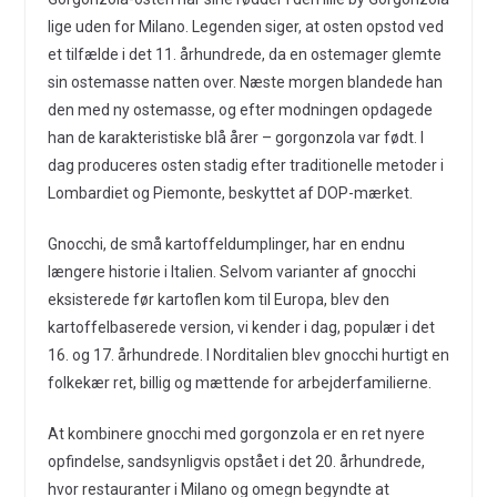
lige uden for Milano. Legenden siger, at osten opstod ved
et tilfælde i det 11. århundrede, da en ostemager glemte
sin ostemasse natten over. Næste morgen blandede han
den med ny ostemasse, og efter modningen opdagede
han de karakteristiske blå årer – gorgonzola var født. I
dag produceres osten stadig efter traditionelle metoder i
Lombardiet og Piemonte, beskyttet af DOP-mærket.
Gnocchi, de små kartoffeldumplinger, har en endnu
længere historie i Italien. Selvom varianter af gnocchi
eksisterede før kartoflen kom til Europa, blev den
kartoffelbaserede version, vi kender i dag, populær i det
16. og 17. århundrede. I Norditalien blev gnocchi hurtigt en
folkekær ret, billig og mættende for arbejderfamilierne.
At kombinere gnocchi med gorgonzola er en ret nyere
opfindelse, sandsynligvis opstået i det 20. århundrede,
hvor restauranter i Milano og omegn begyndte at