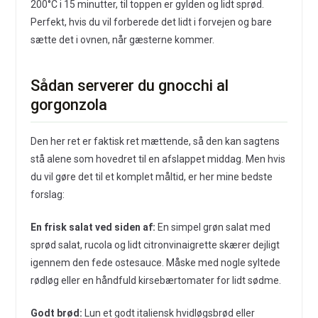
200°C i 15 minutter, til toppen er gylden og lidt sprød.
Perfekt, hvis du vil forberede det lidt i forvejen og bare
sætte det i ovnen, når gæsterne kommer.
Sådan serverer du gnocchi al
gorgonzola
Den her ret er faktisk ret mættende, så den kan sagtens
stå alene som hovedret til en afslappet middag. Men hvis
du vil gøre det til et komplet måltid, er her mine bedste
forslag:
En frisk salat ved siden af:
En simpel grøn salat med
sprød salat, rucola og lidt citronvinaigrette skærer dejligt
igennem den fede ostesauce. Måske med nogle syltede
rødløg eller en håndfuld kirsebærtomater for lidt sødme.
Godt brød:
Lun et godt italiensk hvidløgsbrød eller