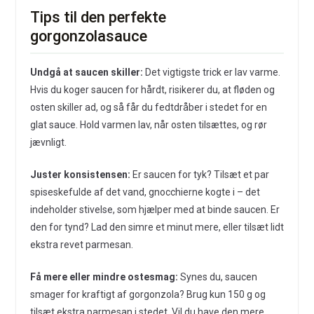
Tips til den perfekte
gorgonzolasauce
Undgå at saucen skiller:
Det vigtigste trick er lav varme.
Hvis du koger saucen for hårdt, risikerer du, at fløden og
osten skiller ad, og så får du fedtdråber i stedet for en
glat sauce. Hold varmen lav, når osten tilsættes, og rør
jævnligt.
Juster konsistensen:
Er saucen for tyk? Tilsæt et par
spiseskefulde af det vand, gnocchierne kogte i – det
indeholder stivelse, som hjælper med at binde saucen. Er
den for tynd? Lad den simre et minut mere, eller tilsæt lidt
ekstra revet parmesan.
Få mere eller mindre ostesmag:
Synes du, saucen
smager for kraftigt af gorgonzola? Brug kun 150 g og
tilsæt ekstra parmesan i stedet. Vil du have den mere