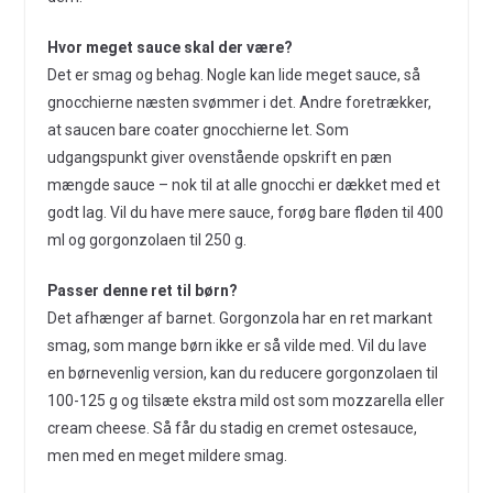
Hvor meget sauce skal der være?
Det er smag og behag. Nogle kan lide meget sauce, så
gnocchierne næsten svømmer i det. Andre foretrækker,
at saucen bare coater gnocchierne let. Som
udgangspunkt giver ovenstående opskrift en pæn
mængde sauce – nok til at alle gnocchi er dækket med et
godt lag. Vil du have mere sauce, forøg bare fløden til 400
ml og gorgonzolaen til 250 g.
Passer denne ret til børn?
Det afhænger af barnet. Gorgonzola har en ret markant
smag, som mange børn ikke er så vilde med. Vil du lave
en børnevenlig version, kan du reducere gorgonzolaen til
100-125 g og tilsæte ekstra mild ost som mozzarella eller
cream cheese. Så får du stadig en cremet ostesauce,
men med en meget mildere smag.