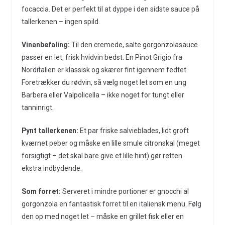
focaccia. Det er perfekt til at dyppe i den sidste sauce på
tallerkenen – ingen spild.
Vinanbefaling:
Til den cremede, salte gorgonzolasauce
passer en let, frisk hvidvin bedst. En Pinot Grigio fra
Norditalien er klassisk og skærer fint igennem fedtet.
Foretrækker du rødvin, så vælg noget let som en ung
Barbera eller Valpolicella – ikke noget for tungt eller
tanninrigt.
Pynt tallerkenen:
Et par friske salvieblades, lidt groft
kværnet peber og måske en lille smule citronskal (meget
forsigtigt – det skal bare give et lille hint) gør retten
ekstra indbydende.
Som forret:
Serveret i mindre portioner er gnocchi al
gorgonzola en fantastisk forret til en italiensk menu. Følg
den op med noget let – måske en grillet fisk eller en