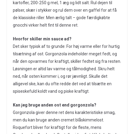
kartofler, 200-250 g mel, 1 æg og lidt salt. Rul dejen til
pølser, skær i stykker og rul dem over en gaffel for at få
de klassiske riller. Men ærlig talt – gode færdigkøbte
gnocchi virker helt fint til denne ret.
Hvorfor skiller min sauce ad?
Det sker typisk af to grunde: For høj varme eller for hurtig
tilsætning af ost. Gorgonzola indeholder meget fedt, og
når den opvarmes for kraftigt, skiller fedtet sig fra resten.
Løsningen er altid lav varme og tålmodighed. Skru helt
ned, når osten kommer i, og rør jævnligt. Skulle det
alligevel ske, kan du ofte redde det ved at tilsætte en
spiseskefuld koldt vand og piske kraftigt.
Kan jeg bruge anden ost end gorgonzola?
Gorgonzola giver denne ret dens karakteristiske smag,
men du kan bruge anden cremet blåskimmelost.
Roquefort bliver for kraftigt for de fleste, mens