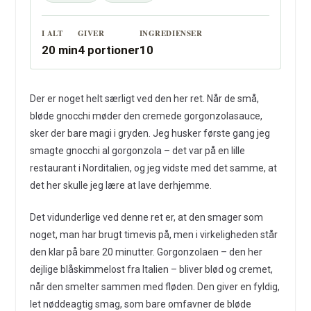
I ALT
GIVER
INGREDIENSER
20 min
4 portioner
10
Der er noget helt særligt ved den her ret. Når de små,
bløde gnocchi møder den cremede gorgonzolasauce,
sker der bare magi i gryden. Jeg husker første gang jeg
smagte gnocchi al gorgonzola – det var på en lille
restaurant i Norditalien, og jeg vidste med det samme, at
det her skulle jeg lære at lave derhjemme.
Det vidunderlige ved denne ret er, at den smager som
noget, man har brugt timevis på, men i virkeligheden står
den klar på bare 20 minutter. Gorgonzolaen – den her
dejlige blåskimmelost fra Italien – bliver blød og cremet,
når den smelter sammen med fløden. Den giver en fyldig,
let nøddeagtig smag, som bare omfavner de bløde