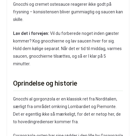
Gnocchi og cremet ostesauce reagerer ikke godt på
frysning – konsistensen bliver gummiagtig og saucen kan
skille.
Lav det i forvejen:
Vil du forberede noget inden gæster
kommer? Kog gnocchierne og lav saucen hver for sig.
Hold dem kølige separat. Når det er tid til middag, varmes
saucen, gnocchierne tilsættes, og så er I klar på 5
minutter.
Oprindelse og historie
Gnocchi al gorgonzola er en klassisk ret fra Norditalien,
særligt fra området omkring Lombardiet og Piemonte.
Det er egentlig ikke så mærkeligt, for det er netop her, de
to hovedingredienser kommer fra.
Gorgonzola-osten har sine rødder i den lille by Gorgonzola