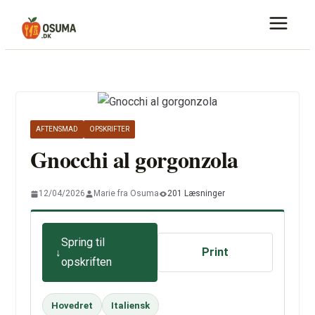
Skip
to
content
AFTENSMAD
OPSKRIFTER
Gnocchi al gorgonzola
12/04/2026
Marie fra Osuma
201 Læsninger
Spring til
Print
opskriften
Hovedret
Italiensk