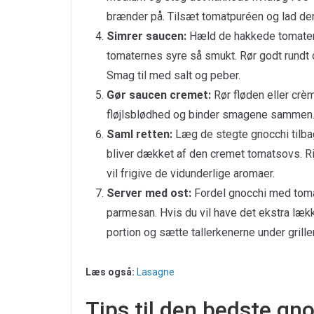
brænder på. Tilsæt tomatpuréen og lad den
Simrer saucen:
Hæld de hakkede tomater
tomaternes syre så smukt. Rør godt rundt og
Smag til med salt og peber.
Gør saucen cremet:
Rør fløden eller crèm
fløjlsblødhed og binder smagene sammen. 
Saml retten:
Læg de stegte gnocchi tilbag
bliver dækket af den cremet tomatsovs. Ri
vil frigive de vidunderlige aromaer.
Server med ost:
Fordel gnocchi med tomat
parmesan. Hvis du vil have det ekstra læk
portion og sætte tallerkenerne under grillen
Læs også:
Lasagne
Tips til den bedste g