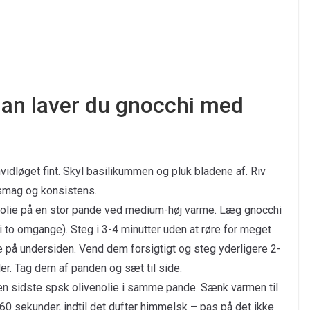
n laver du gnocchi med
idløget fint. Skyl basilikummen og pluk bladene af. Riv
smag og konsistens.
olie på en stor pande ved medium-høj varme. Læg gnocchi
 i to omgange). Steg i 3-4 minutter uden at røre for meget
 på undersiden. Vend dem forsigtigt og steg yderligere 2-
der. Tag dem af panden og sæt til side.
n sidste spsk olivenolie i samme pande. Sænk varmen til
0 sekunder, indtil det dufter himmelsk – pas på det ikke