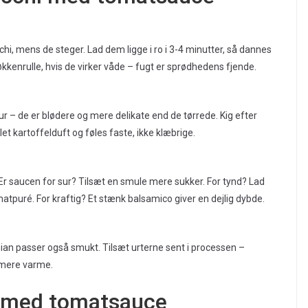
cchi, mens de steger. Lad dem ligge i ro i 3-4 minutter, så dannes
kkenrulle, hvis de virker våde – fugt er sprødhedens fjende.
ur – de er blødere og mere delikate end de tørrede. Kig efter
let kartoffelduft og føles faste, ikke klæbrige.
. Er saucen for sur? Tilsæt en smule mere sukker. For tynd? Lad
matpuré. For kraftig? Et stænk balsamico giver en dejlig dybde.
mian passer også smukt. Tilsæt urterne sent i processen –
t mere varme.
i med tomatsauce