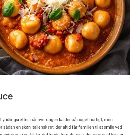
uce
t yndlingsretter, når hverdagen kalder på noget hurtigt, men
dan en skøn italiensk ret, der altid får familien til at smile ved
i svømmer i en fyldig, duftende tomatsauce, der nærmest kysser