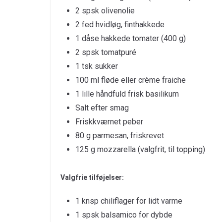
2 spsk olivenolie
2 fed hvidløg, finthakkede
1 dåse hakkede tomater (400 g)
2 spsk tomatpuré
1 tsk sukker
100 ml fløde eller crème fraiche
1 lille håndfuld frisk basilikum
Salt efter smag
Friskkværnet peber
80 g parmesan, friskrevet
125 g mozzarella (valgfrit, til topping)
Valgfrie tilføjelser:
1 knsp chiliflager for lidt varme
1 spsk balsamico for dybde