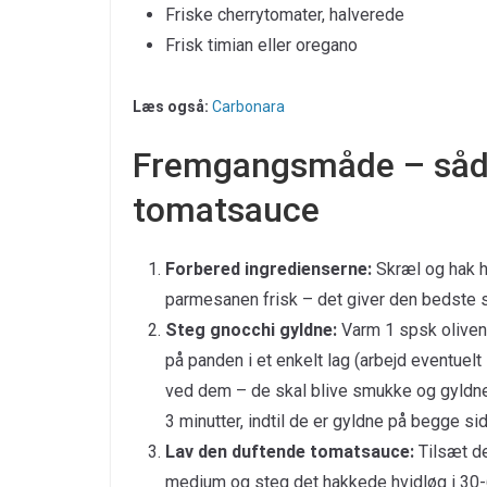
Friske cherrytomater, halverede
Frisk timian eller oregano
Læs også:
Carbonara
Fremgangsmåde – såda
tomatsauce
Forbered ingredienserne:
Skræl og hak hv
parmesanen frisk – det giver den bedste 
Steg gnocchi gyldne:
Varm 1 spsk oliven
på panden i et enkelt lag (arbejd eventuelt
ved dem – de skal blive smukke og gyldne
3 minutter, indtil de er gyldne på begge si
Lav den duftende tomatsauce:
Tilsæt de
medium og steg det hakkede hvidløg i 30-6