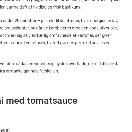
 varme duft af hvidløg og frisk basilikum.
å under 20 minutter – perfekt til de aftener, hvor energien er lav,
og antioxidanter, og når de kombineres med den gode olivenolie,
hi er i sig selv en kærlig omfavnelse af kartofler, der giver
en naturligt vegetarisk, hvilket gør den perfekt for alle ved
ver dem sådan en vidunderlig gylden overflade, der er lidt sprød,
kstra omtanke gør hele forskellen.
chi med tomatsauce
vede)