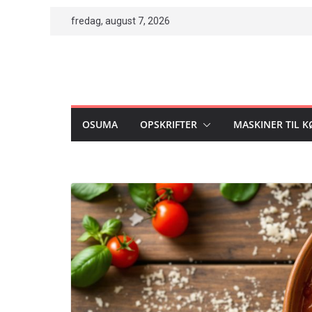
Skip
fredag, august 7, 2026
to
content
OSUMA
OPSKRIFTER
MASKINER TIL 