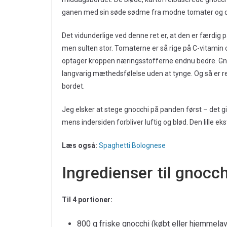
ganen med sin søde sødme fra modne tomater og den
Det vidunderlige ved denne ret er, at den er færdig p
men sulten stor. Tomaterne er så rige på C-vitamin 
optager kroppen næringsstofferne endnu bedre. Gnocc
langvarig mæthedsfølelse uden at tynge. Og så er rett
bordet.
Jeg elsker at stege gnocchi på panden først – det gi
mens indersiden forbliver luftig og blød. Den lille e
Læs også:
Spaghetti Bolognese
Ingredienser til gnoc
Til 4 portioner:
800 g friske gnocchi (købt eller hjemmela