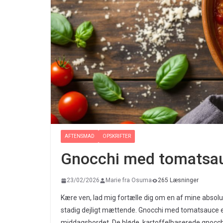
AFTENSMAD
OPSKRIFTER
Gnocchi med tomatsa
23/02/2026
Marie fra Osuma
265 Læsninger
Kære ven, lad mig fortælle dig om en af mine absolu
stadig dejligt mættende. Gnocchi med tomatsauce er så
middagsbordet. De bløde, kartoffelbaserede gnocch