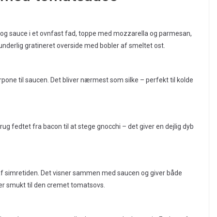
 og sauce i et ovnfast fad, toppe med mozzarella og parmesan,
underlig gratineret overside med bobler af smeltet ost.
one til saucen. Det bliver nærmest som silke – perfekt til kolde
rug fedtet fra bacon til at stege gnocchi – det giver en dejlig dyb
r af simretiden. Det visner sammen med saucen og giver både
er smukt til den cremet tomatsovs.