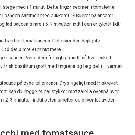
 stege med i 1 minut. Dette frigør sødmen i tomaterne.
 i panden sammen med sukkeret. Sukkeret balancerer
 lad saucen simre i 5-7 minutter, indtil den er tyknet lidt.
e fraiche i tomatsaucen. Det giver den dejligste
Lad det simre et minut mere.
e i saucen. Vend dem forsigtigt rundt, så hver enkelt
v frisk basilikum groft med fingrene og læg det i – varmen
sauce på dybe tallerkener. Drys rigeligt med friskrevet
kert, kan du lægge et par stykker mozzarella ovenpå hver
 i 2-3 minutter, indtil osten smelter og bliver let gylden.
nocchi med tomatsauce