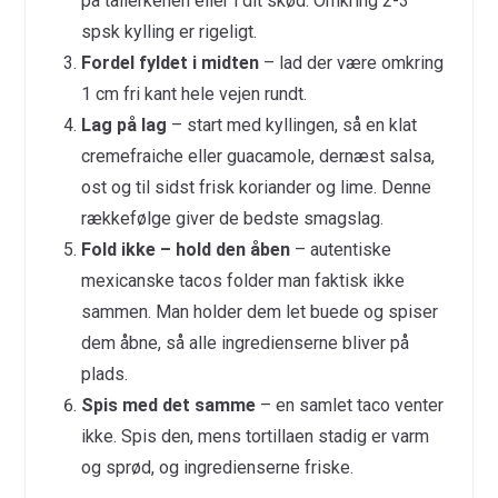
på tallerkenen eller i dit skød. Omkring 2-3
spsk kylling er rigeligt.
Fordel fyldet i midten
– lad der være omkring
1 cm fri kant hele vejen rundt.
Lag på lag
– start med kyllingen, så en klat
cremefraiche eller guacamole, dernæst salsa,
ost og til sidst frisk koriander og lime. Denne
rækkefølge giver de bedste smagslag.
Fold ikke – hold den åben
– autentiske
mexicanske tacos folder man faktisk ikke
sammen. Man holder dem let buede og spiser
dem åbne, så alle ingredienserne bliver på
plads.
Spis med det samme
– en samlet taco venter
ikke. Spis den, mens tortillaen stadig er varm
og sprød, og ingredienserne friske.