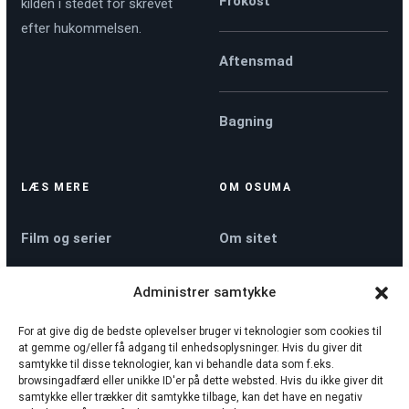
Frokost
kilden i stedet for skrevet
efter hukommelsen.
Aftensmad
Bagning
LÆS MERE
OM OSUMA
Film og serier
Om sitet
Administrer samtykke
Køkkenmaskiner
Kontakt
For at give dig de bedste oplevelser bruger vi teknologier som cookies til
at gemme og/eller få adgang til enhedsoplysninger. Hvis du giver dit
Nyheder
Privatlivspolitik
samtykke til disse teknologier, kan vi behandle data som f.eks.
browsingadfærd eller unikke ID'er på dette websted. Hvis du ikke giver dit
samtykke eller trækker dit samtykke tilbage, kan det have en negativ