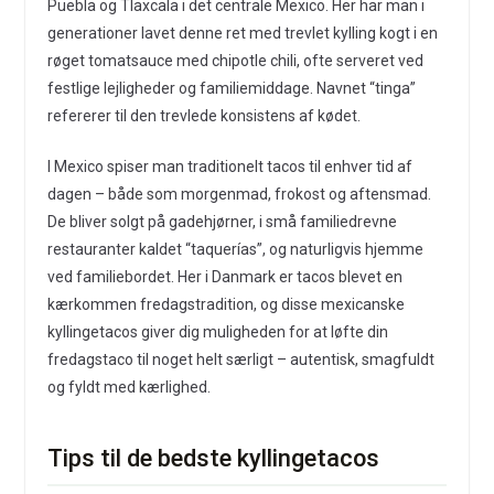
Puebla og Tlaxcala i det centrale Mexico. Her har man i
generationer lavet denne ret med trevlet kylling kogt i en
røget tomatsauce med chipotle chili, ofte serveret ved
festlige lejligheder og familiemiddage. Navnet “tinga”
refererer til den trevlede konsistens af kødet.
I Mexico spiser man traditionelt tacos til enhver tid af
dagen – både som morgenmad, frokost og aftensmad.
De bliver solgt på gadehjørner, i små familiedrevne
restauranter kaldet “taquerías”, og naturligvis hjemme
ved familiebordet. Her i Danmark er tacos blevet en
kærkommen fredagstradition, og disse mexicanske
kyllingetacos giver dig muligheden for at løfte din
fredagstaco til noget helt særligt – autentisk, smagfuldt
og fyldt med kærlighed.
Tips til de bedste kyllingetacos