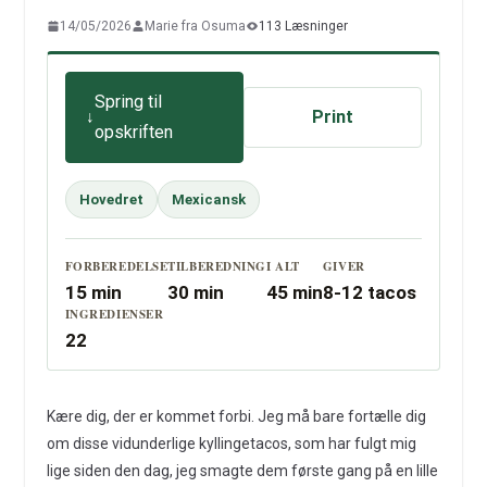
14/05/2026
Marie fra Osuma
113 Læsninger
Spring til
Print
opskriften
Hovedret
Mexicansk
FORBEREDELSE
TILBEREDNING
I ALT
GIVER
15 min
30 min
45 min
8-12 tacos
INGREDIENSER
22
Kære dig, der er kommet forbi. Jeg må bare fortælle dig
om disse vidunderlige kyllingetacos, som har fulgt mig
lige siden den dag, jeg smagte dem første gang på en lille