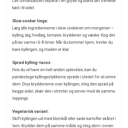
Lav tomatsaucen separat i en gryde og bland det trevlede
kød i til sidst.
Slow cooker tinga:
Læg alle ingredienserne i slow cookeren om morgenen –
kylling, løg, hvidløg, tomater, krydderier og væske. Kog det
på lav varme i 6-8 timer. Når du kommer hjem, trevler du
bare kyllingen, og maden er klar.
Sprød kylling-tacos:
Hvis du vil have en helt anden oplevelse, kan du
pandestege kyllingestykkerne sprøde i stedet for at simre
dem. Drys krydderierne over kyllingen, steg den sprød på
begge sider, skær den i strimler og server med de samme
toppings.
Vegetarisk variant:
Skift kyllingen ud med blomkål eller søde kartofler skåret i
tern. Krydder dem på samme måde og steg dem i ovnen