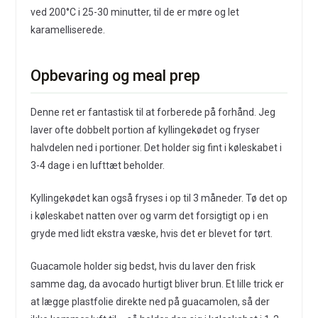
ved 200°C i 25-30 minutter, til de er møre og let
karamelliserede.
Opbevaring og meal prep
Denne ret er fantastisk til at forberede på forhånd. Jeg
laver ofte dobbelt portion af kyllingekødet og fryser
halvdelen ned i portioner. Det holder sig fint i køleskabet i
3-4 dage i en lufttæt beholder.
Kyllingekødet kan også fryses i op til 3 måneder. Tø det op
i køleskabet natten over og varm det forsigtigt op i en
gryde med lidt ekstra væske, hvis det er blevet for tørt.
Guacamole holder sig bedst, hvis du laver den frisk
samme dag, da avocado hurtigt bliver brun. Et lille trick er
at lægge plastfolie direkte ned på guacamolen, så der