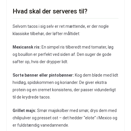
Hvad skal der serveres til?
Selvom tacos i sig selv er ret mættende, er der nogle
klassiske tilbehør, der løfter måltidet:
Mexicansk ris:
En simpel ris tilberedt med tomater, løg
og bouillon er perfekt ved siden af. Den suger de gode
safter op, hvis der drypper lidt.
Sorte bønner eller pintobønner:
Kog dem bløde med lidt
hvidløg, spidskommen og koriander. De giver ekstra
protein og en cremet konsistens, der passer vidunderligt
til de krydrede tacos.
Grillet majs:
Smør majskolber med smør, drys dem med
chilipulver og presset ost – det hedder “elote” i Mexico og
er fuldstændig vanedannende.