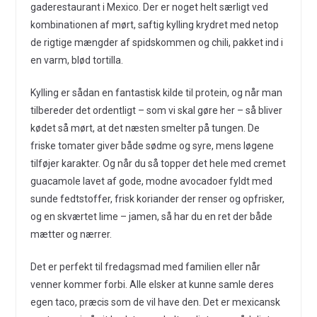
gaderestaurant i Mexico. Der er noget helt særligt ved
kombinationen af mørt, saftig kylling krydret med netop
de rigtige mængder af spidskommen og chili, pakket ind i
en varm, blød tortilla.
Kylling er sådan en fantastisk kilde til protein, og når man
tilbereder det ordentligt – som vi skal gøre her – så bliver
kødet så mørt, at det næsten smelter på tungen. De
friske tomater giver både sødme og syre, mens løgene
tilføjer karakter. Og når du så topper det hele med cremet
guacamole lavet af gode, modne avocadoer fyldt med
sunde fedtstoffer, frisk koriander der renser og opfrisker,
og en skværtet lime – jamen, så har du en ret der både
mætter og nærrer.
Det er perfekt til fredagsmad med familien eller når
venner kommer forbi. Alle elsker at kunne samle deres
egen taco, præcis som de vil have den. Det er mexicansk