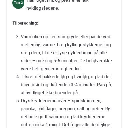
Hak løget fint, og pres eller hak
hvidløgsfedene.
Tilberedning:
Varm olien op i en stor gryde eller pande ved
mellemhøj varme. Læg kyllingestykkerne i og
steg dem, til de er lyse gyldenbrune på alle
sider – omkring 5-6 minutter. De behøver ikke
være helt gennemstegt endnu.
Tilsæt det hakkede løg og hvidløg, og lad det
blive blødt og duftende i 3-4 minutter. Pas på,
at hvidløget ikke brænder på.
Drys krydderierne over – spidskommen,
paprika, chiliflager, oregano, salt og peber. Rør
det hele godt sammen og lad krydderierne
dufte i cirka 1 minut. Det frigør alle de dejlige