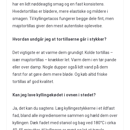
har en lidt nøddeagtig smag og en fast konsistens.
Hvedetortillas er blødere, mere elastiske og mildere i
smagen. Til kyllingetacos fungerer begge dele fint, men
majstortillas giver den mest autentiske oplevelse.
Hvordan undgår jeg at tortillaerne går i stykker?
Det vigtigste er at varme dem grundigt. Kolde tortillas –
især majstortillas – knækker let. Varm dem i en tør pande
eller over damp. Nogle dupper også lidt vand på dem
først for at gøre dem mere bløde. Og køb altid friske
tortillas af god kvalitet.
Kan jeg lave kyllingekødet i ovnen i stedet?
Ja, det kan du sagtens. Læg kyllingestykkerne i et ildfast
fad, bland alle ingredienserne sammen og hæld dem over
kyllingen. Dæk fadet med staniol og bag ved 180°C i cirka
40-45 minutter, til kyllingen er mørt og let at trævle.