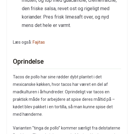
midten, og top med guacamole, cremefraiche,
den friske salsa, revet ost og rigeligt med
koriander. Pres frisk limesaft over, og nyd
mens det hele er varmt.
Læs også:
Fajitas
Oprindelse
Tacos de pollo har sine rødder dybt plantet i det
mexicanske køkken, hvor tacos har været en del af
madkulturen i århundreder. Oprindeligt var tacos en
praktisk måde for arbejdere at spise deres måltid på –
kødet blev pakket i en tortilla, så man kunne spise det
med hænderne.
Varianten “tinga de pollo” kommer særligt fra delstaterne