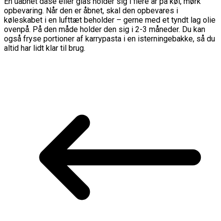
En uåbnet dåse eller glas holder sig i flere år på køl, mørk
opbevaring. Når den er åbnet, skal den opbevares i
køleskabet i en lufttæt beholder – gerne med et tyndt lag olie
ovenpå. På den måde holder den sig i 2-3 måneder. Du kan
også fryse portioner af karrypasta i en isterningebakke, så du
altid har lidt klar til brug.