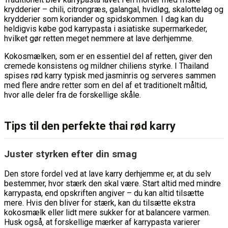
krydderier – chili, citrongræs, galangal, hvidløg, skalotteløg og
krydderier som koriander og spidskommen. I dag kan du
heldigvis købe god karrypasta i asiatiske supermarkeder,
hvilket gør retten meget nemmere at lave derhjemme.
Kokosmælken, som er en essentiel del af retten, giver den
cremede konsistens og mildner chiliens styrke. I Thailand
spises rød karry typisk med jasminris og serveres sammen
med flere andre retter som en del af et traditionelt måltid,
hvor alle deler fra de forskellige skåle.
Tips til den perfekte thai rød karry
Juster styrken efter din smag
Den store fordel ved at lave karry derhjemme er, at du selv
bestemmer, hvor stærk den skal være. Start altid med mindre
karrypasta, end opskriften angiver – du kan altid tilsætte
mere. Hvis den bliver for stærk, kan du tilsætte ekstra
kokosmælk eller lidt mere sukker for at balancere varmen.
Husk også, at forskellige mærker af karrypasta varierer