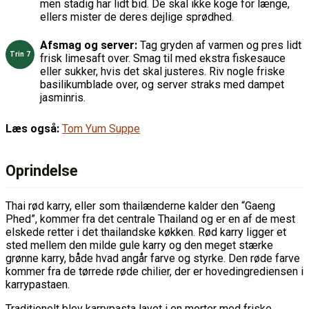
men stadig har lidt bid. De skal ikke koge for længe,
ellers mister de deres dejlige sprødhed.
Afsmag og server:
Tag gryden af varmen og pres lidt
frisk limesaft over. Smag til med ekstra fiskesauce
eller sukker, hvis det skal justeres. Riv nogle friske
basilikumblade over, og server straks med dampet
jasminris.
Læs også:
Tom Yum Suppe
Oprindelse
Thai rød karry, eller som thailænderne kalder den “Gaeng
Phed”, kommer fra det centrale Thailand og er en af de mest
elskede retter i det thailandske køkken. Rød karry ligger et
sted mellem den milde gule karry og den meget stærke
grønne karry, både hvad angår farve og styrke. Den røde farve
kommer fra de tørrede røde chilier, der er hovedingrediensen i
karrypastaen.
Traditionelt blev karrypasta lavet i en morter med friske