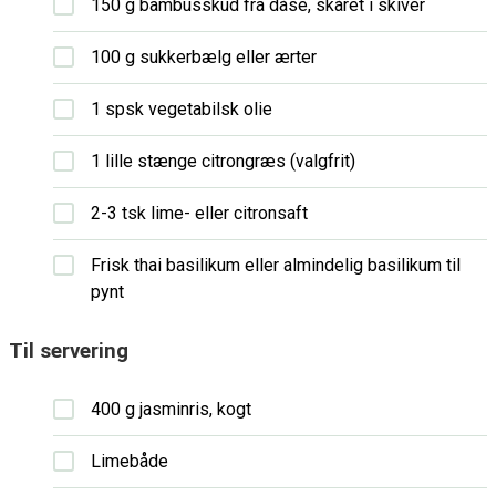
150 g bambusskud fra dåse, skåret i skiver
100 g sukkerbælg eller ærter
1 spsk vegetabilsk olie
1 lille stænge citrongræs (valgfrit)
2-3 tsk lime- eller citronsaft
Frisk thai basilikum eller almindelig basilikum til
pynt
Til servering
400 g jasminris, kogt
Limebåde