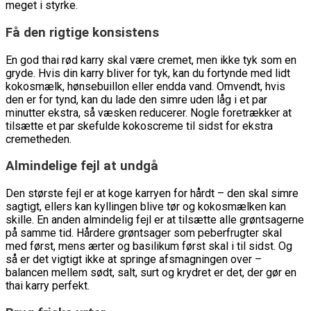
meget i styrke.
Få den rigtige konsistens
En god thai rød karry skal være cremet, men ikke tyk som en
gryde. Hvis din karry bliver for tyk, kan du fortynde med lidt
kokosmælk, hønsebuillon eller endda vand. Omvendt, hvis
den er for tynd, kan du lade den simre uden låg i et par
minutter ekstra, så væsken reducerer. Nogle foretrækker at
tilsætte et par skefulde kokoscreme til sidst for ekstra
cremetheden.
Almindelige fejl at undgå
Den største fejl er at koge karryen for hårdt – den skal simre
sagtigt, ellers kan kyllingen blive tør og kokosmælken kan
skille. En anden almindelig fejl er at tilsætte alle grøntsagerne
på samme tid. Hårdere grøntsager som peberfrugter skal
med først, mens ærter og basilikum først skal i til sidst. Og
så er det vigtigt ikke at springe afsmagningen over –
balancen mellem sødt, salt, surt og krydret er det, der gør en
thai karry perfekt.