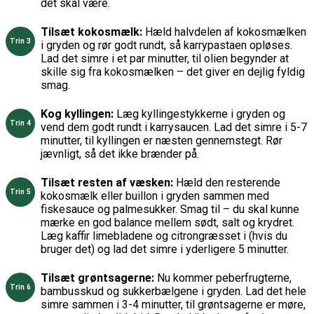
det skal være.
Tilsæt kokosmælk:
Hæld halvdelen af kokosmælken
i gryden og rør godt rundt, så karrypastaen opløses.
Lad det simre i et par minutter, til olien begynder at
skille sig fra kokosmælken – det giver en dejlig fyldig
smag.
Kog kyllingen:
Læg kyllingestykkerne i gryden og
vend dem godt rundt i karrysaucen. Lad det simre i 5-7
minutter, til kyllingen er næsten gennemstegt. Rør
jævnligt, så det ikke brænder på.
Tilsæt resten af væsken:
Hæld den resterende
kokosmælk eller buillon i gryden sammen med
fiskesauce og palmesukker. Smag til – du skal kunne
mærke en god balance mellem sødt, salt og krydret.
Læg kaffir limebladene og citrongræsset i (hvis du
bruger det) og lad det simre i yderligere 5 minutter.
Tilsæt grøntsagerne:
Nu kommer peberfrugterne,
bambusskud og sukkerbælgene i gryden. Lad det hele
simre sammen i 3-4 minutter, til grøntsagerne er møre,