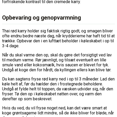
forfriskende kontrast til den cremede karry.
Opbevaring og genopvarmning
Thai rød karry holder sig faktisk rigtig godt, og smagen bliver
ofte endnu bedre næste dag, når krydderierne har haft tid til at
trække. Opbevar den i en lufttæt beholder i køleskabet i op til
3-4 dage.
Når du skal varme den op, skal du gøre det forsigtigt ved lav
til medium varme. Rør jævnligt, og tilsæt eventuelt en lille
smule vand eller kokosmælk, hvis saucen er blevet for tyk.
Undgå at koge den for hårdt, da kyllingen ellers kan blive tør.
Du kan sagtens fryse rød karry ned i op til 3 måneder. Lad den
køle helt af, før du hælder den i frostegnede beholdere.
Undgå at fylde helt til toppen, da væsken udvider sig, når den
fryser. Tø den op i køleskabet natten over, og varm den
derefter op som beskrevet.
Hvis du ved, du vil fryse noget ned, kan det være smart at
koge grøntsagerne lidt mindre, så de ikke bliver for bløde, når