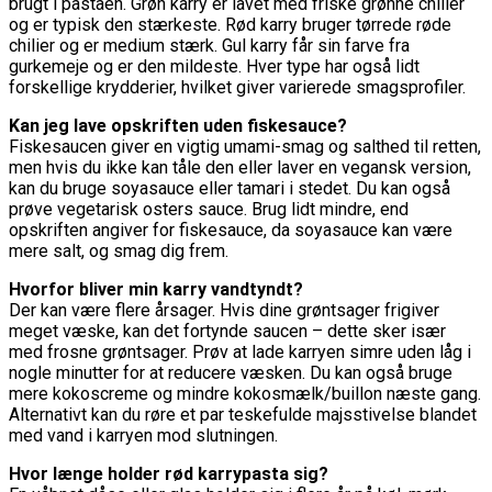
brugt i pastaen. Grøn karry er lavet med friske grønne chilier
og er typisk den stærkeste. Rød karry bruger tørrede røde
chilier og er medium stærk. Gul karry får sin farve fra
gurkemeje og er den mildeste. Hver type har også lidt
forskellige krydderier, hvilket giver varierede smagsprofiler.
Kan jeg lave opskriften uden fiskesauce?
Fiskesaucen giver en vigtig umami-smag og salthed til retten,
men hvis du ikke kan tåle den eller laver en vegansk version,
kan du bruge soyasauce eller tamari i stedet. Du kan også
prøve vegetarisk osters sauce. Brug lidt mindre, end
opskriften angiver for fiskesauce, da soyasauce kan være
mere salt, og smag dig frem.
Hvorfor bliver min karry vandtyndt?
Der kan være flere årsager. Hvis dine grøntsager frigiver
meget væske, kan det fortynde saucen – dette sker især
med frosne grøntsager. Prøv at lade karryen simre uden låg i
nogle minutter for at reducere væsken. Du kan også bruge
mere kokoscreme og mindre kokosmælk/buillon næste gang.
Alternativt kan du røre et par teskefulde majsstivelse blandet
med vand i karryen mod slutningen.
Hvor længe holder rød karrypasta sig?