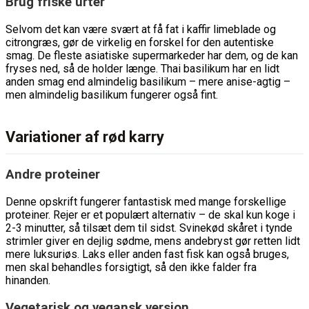
Brug friske urter
Selvom det kan være svært at få fat i kaffir limeblade og
citrongræs, gør de virkelig en forskel for den autentiske
smag. De fleste asiatiske supermarkeder har dem, og de kan
fryses ned, så de holder længe. Thai basilikum har en lidt
anden smag end almindelig basilikum – mere anise-agtig –
men almindelig basilikum fungerer også fint.
Variationer af rød karry
Andre proteiner
Denne opskrift fungerer fantastisk med mange forskellige
proteiner. Rejer er et populært alternativ – de skal kun koge i
2-3 minutter, så tilsæt dem til sidst. Svinekød skåret i tynde
strimler giver en dejlig sødme, mens andebryst gør retten lidt
mere luksuriøs. Laks eller anden fast fisk kan også bruges,
men skal behandles forsigtigt, så den ikke falder fra
hinanden.
Vegetarisk og vegansk version