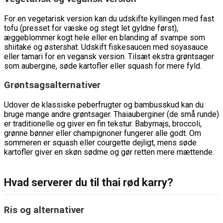
For en vegetarisk version kan du udskifte kyllingen med fast
tofu (presset for væske og stegt let gyldne først),
æggeblommer kogt hele eller en blanding af svampe som
shiitake og østershat. Udskift fiskesaucen med soyasauce
eller tamari for en vegansk version. Tilsæt ekstra grøntsager
som aubergine, søde kartofler eller squash for mere fyld.
Grøntsagsalternativer
Udover de klassiske peberfrugter og bambusskud kan du
bruge mange andre grøntsager. Thaiauberginer (de små runde)
er traditionelle og giver en fin tekstur. Babymajs, broccoli,
grønne bønner eller champignoner fungerer alle godt. Om
sommeren er squash eller courgette dejligt, mens søde
kartofler giver en skøn sødme og gør retten mere mættende.
Hvad serverer du til thai rød karry?
Ris og alternativer