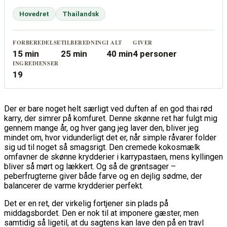
Hovedret
Thailandsk
FORBEREDELSE
TILBEREDNING
I ALT
GIVER
15 min
25 min
40 min
4 personer
INGREDIENSER
19
Der er bare noget helt særligt ved duften af en god thai rød
karry, der simrer på komfuret. Denne skønne ret har fulgt mig
gennem mange år, og hver gang jeg laver den, bliver jeg
mindet om, hvor vidunderligt det er, når simple råvarer folder
sig ud til noget så smagsrigt. Den cremede kokosmælk
omfavner de skønne krydderier i karrypastaen, mens kyllingen
bliver så mørt og lækkert. Og så de grøntsager –
peberfrugterne giver både farve og en dejlig sødme, der
balancerer de varme krydderier perfekt.
Det er en ret, der virkelig fortjener sin plads på
middagsbordet. Den er nok til at imponere gæster, men
samtidig så ligetil, at du sagtens kan lave den på en travl