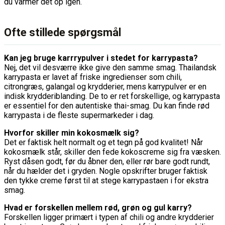
du varmer det op igen.
Ofte stillede spørgsmål
Kan jeg bruge karrrypulver i stedet for karrypasta?
Nej, det vil desværre ikke give den samme smag. Thailandsk
karrypasta er lavet af friske ingredienser som chili,
citrongræs, galangal og krydderier, mens karrypulver er en
indisk krydderiblanding. De to er ret forskellige, og karrypasta
er essentiel for den autentiske thai-smag. Du kan finde rød
karrypasta i de fleste supermarkeder i dag.
Hvorfor skiller min kokosmælk sig?
Det er faktisk helt normalt og et tegn på god kvalitet! Når
kokosmælk står, skiller den fede kokoscreme sig fra væsken.
Ryst dåsen godt, før du åbner den, eller rør bare godt rundt,
når du hælder det i gryden. Nogle opskrifter bruger faktisk
den tykke creme først til at stege karrypastaen i for ekstra
smag.
Hvad er forskellen mellem rød, grøn og gul karry?
Forskellen ligger primært i typen af chili og andre krydderier