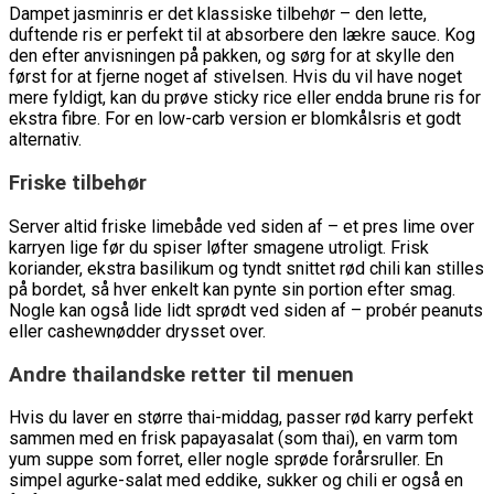
Dampet jasminris er det klassiske tilbehør – den lette,
duftende ris er perfekt til at absorbere den lækre sauce. Kog
den efter anvisningen på pakken, og sørg for at skylle den
først for at fjerne noget af stivelsen. Hvis du vil have noget
mere fyldigt, kan du prøve sticky rice eller endda brune ris for
ekstra fibre. For en low-carb version er blomkålsris et godt
alternativ.
Friske tilbehør
Server altid friske limebåde ved siden af – et pres lime over
karryen lige før du spiser løfter smagene utroligt. Frisk
koriander, ekstra basilikum og tyndt snittet rød chili kan stilles
på bordet, så hver enkelt kan pynte sin portion efter smag.
Nogle kan også lide lidt sprødt ved siden af – probér peanuts
eller cashewnødder drysset over.
Andre thailandske retter til menuen
Hvis du laver en større thai-middag, passer rød karry perfekt
sammen med en frisk papayasalat (som thai), en varm tom
yum suppe som forret, eller nogle sprøde forårsruller. En
simpel agurke-salat med eddike, sukker og chili er også en